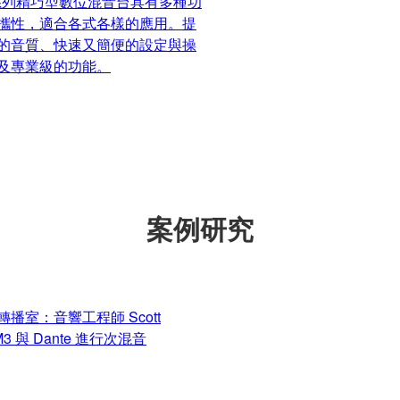
 系列精巧型數位混音台具有多種功
攜性，適合各式各樣的應用。提
的音質、快速又簡便的設定與操
及專業級的功能。
案例研究
轉播室：音響工程師 Scott
M3 與 Dante 進行次混音