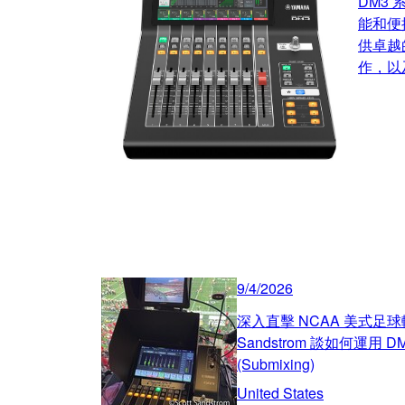
DM3
能和便
供卓越
作，以
9/4/2026
深入直擊 NCAA 美式足球
Sandstrom 談如何運用 D
(Submixing)
United States