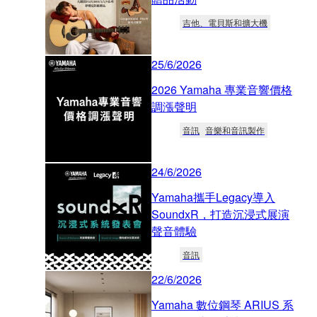
吉他、電貝斯和擴大機
25/6/2026
2026 Yamaha 專業音響價格
調漲聲明
音訊
音樂和音訊製作
24/6/2026
Yamaha攜手Legacy導入
SoundxR，打造沉浸式展演
聲音體驗
音訊
22/6/2026
Yamaha 數位鋼琴 ARIUS 系