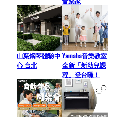
音樂家
山葉鋼琴體驗中
Yamaha音樂教室
心 台北
全新「新幼兒課
程」登台囉！