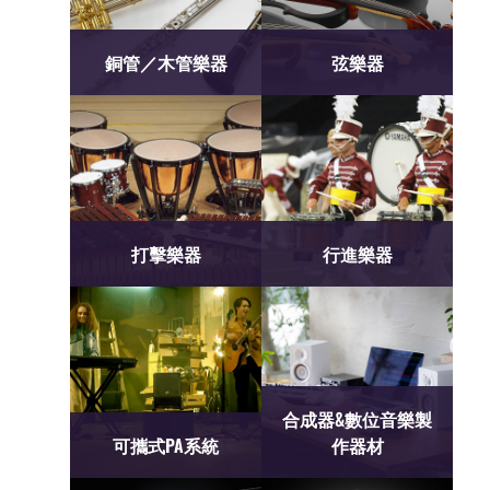
銅管／木管樂器
弦樂器
打擊樂器
行進樂器
合成器&數位音樂製
可攜式PA系統
作器材