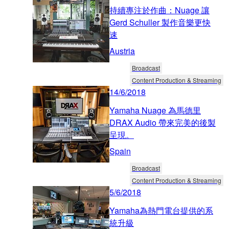
持續專注於作曲：Nuage 讓
Gerd Schuller 製作音樂更快
速
Austria
Broadcast
Content Production & Streaming
14/6/2018
Yamaha Nuage 為馬德里
DRAX Audio 帶來完美的後製
呈現。
Spain
Broadcast
Content Production & Streaming
5/6/2018
Yamaha為熱門電台提供的系
統升級