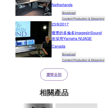
Netherlands
Broadcast
Content Production & Streaming
23/8/2017
獲獎的多倫多ImagesInSound
改採用Yamaha NUAGE
Canada
Broadcast
Content Production & Streaming
瀏覽全部
相關產品