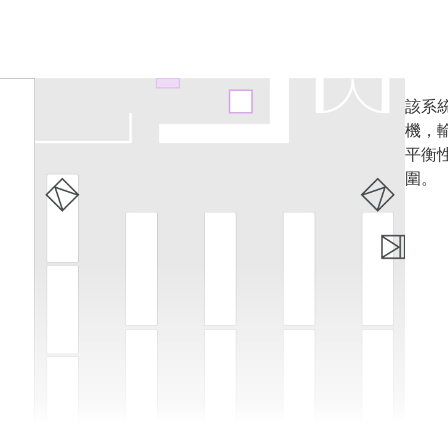
該系統
機，輸
平衡
圍。