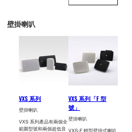
更
諸多限制，並需要功能
示
多
更
和設計感會議室（面積
資
多
訊
範圍為 12m×10m
資
壁掛喇叭
內）。
訊
VXS 系列
VXS 系列「F 型
號」
壁掛喇叭
壁掛喇叭
VXS 系列產品有兩個全
範圍型號和兩個超低音
VXS-F 輕型壁掛式喇叭