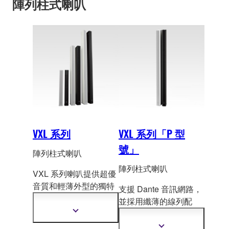
陣列柱式喇叭
時刻展現一致且可靠的
訊
低頻性能。
VXL 系列
VXL 系列「P 型
號」
陣列柱式喇叭
陣列柱式喇叭
VXL 系列喇叭提供超優
音質和輕薄外型
的獨特
支援 Dante 音訊網路，
組合，是各種不同環境
並採用纖薄的線列配
的理想選擇。
置，非常適合需要語音
顯
示
清晰度、同時
對空間有
顯