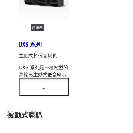
制。
已停產
DXS 系列
主動式超低音喇叭
DXS 系列是一種輕型的
高輸出主動式低音喇叭
系列，可
與 DXR 和
DBR 全系列的主動式喇
顯
叭完美搭配。
示
更
多
資
被動式喇叭
訊