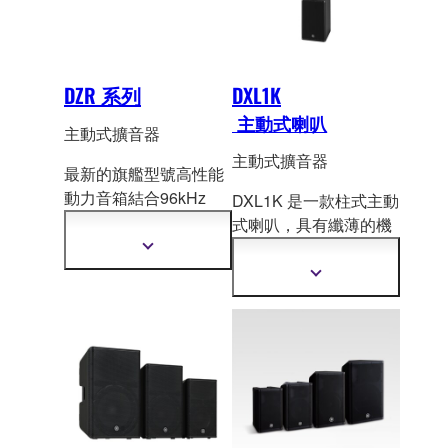
DZR 系列
DXL1K
主動式喇叭
主動式擴音器
主動式擴音器
最新的旗艦型號高性能
動力音箱結合96kHz
DXL1K 是一款柱式主動
DSP智慧處理器和先進
式喇叭，具有纖薄的機
的FIR-X調音技術，搭
身和強勁的聲音。它可
顯
配一流的
2000W Class-
示
用作精巧型 P
A 系統的
顯
更
D擴大器。我們首次推
主喇叭，也非常適合用
示
多
更
出的Dante模型提供具
作 STAGEPAS 1K mkII
資
多
有數位元控制台的精密
訊
系統的擴充。
資
系統整合。
訊