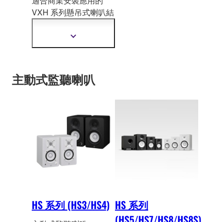
適合商業安裝應用的
VXH 系列懸吊式
喇叭結
合了驚艷的音質和精緻
的視覺設計。
顯
示
更
多
資
主動式監聽喇叭
訊
HS 系列 (HS3/HS4)
HS 系列
(HS5/HS7/HS8/HS8S)