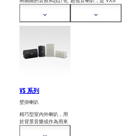
將細緻的音效和設計化
超低音喇叭，是 VXS
為
小巧的壁掛喇叭，讓
和
VXC 系列喇叭自然
空間享有最精緻且最優
傳達聲音的最理想輔助
顯
顯
雅的氛圍。
設備。
示
示
更
更
多
多
資
資
訊
訊
VS 系列
壁掛喇叭
精巧型室內外喇叭，用
於背景音樂或作
為用來
廣播的 PA 系統之一部
分。