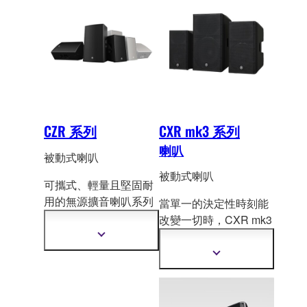
CZR 系列
CXR mk3 系列
喇叭
被動式喇叭
被動式喇叭
可攜式、輕量且堅固耐
用的無源擴音喇叭系列
當單一的決定性時刻能
設計，提供高功率處理
改變一切時，CXR mk3
能力和出色的音質表
提供您聲音所需的信
顯
現。
示
心。作為 Yamaha DXR
顯
更
mk3 系列的被動式
對應
示
多
更
產品，CXR mk3 承襲
資
多
訊
了動力與優質聲音的傳
資