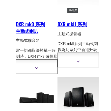
已停產
DXR mk3 系列
DXR mkII 系列
主動式喇叭
主動式擴音器
主動式擴音器
DXR mkII系列主動式喇
叭為此系列中新進升級
當一切都取決於單一時
的型號，擴大SPL 並配
刻時，DXR mk3 確保您
備更
大型的 1.75” 釹高
的聲音完美傳遞。承襲
顯
頻壓縮驅動器，重現極
示
Yamaha 最受好評的揚
顯
更
為清晰的音色和更為輕
聲器系列之一，DX
R
示
多
更
巧的音樂調性。
mk3 提供更高的輸出、
資
多
訊
優質的聲音、智慧 DSP
資
和久經考驗的可靠性，
訊
讓專業人士能在最重要
的時刻展現最佳表現。