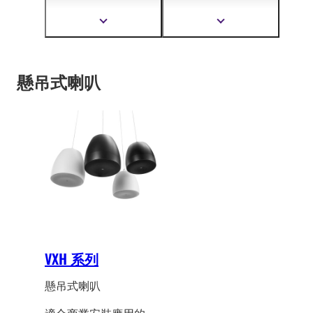
商業安裝空間提供完美
設計
並擁有超高音質，
的效能。有
六種型號可
能滿足各種客製化的安
顯
顯
供選擇，三種有back
裝需求。
示
示
更
更
can，三種則無，滿足
多
多
廣泛的安裝需求。
資
資
懸吊式喇叭
訊
訊
VXH 系列
懸吊式喇叭