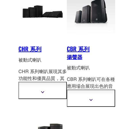
奇，為行動應用和固定
訊
安裝提供更佳的音響效
果、耐用的元件以及靈
活的性能。
CHR 系列
CBR 系列
揚聲器
被動式喇叭
被動式喇叭
CHR 系列喇叭展現其多
功能性和優異品質，其
CBR 系列喇叭可在各種
中三種不同型號皆配
備
應用場合展現出色的音
膠合板外殼和最佳化的
訊效能，包括主喇叭、
顯
實用功能，在各種音響
示
監聽喇叭或工程安裝。
顯
更
場合展現卓越的效能。
示
多
更
資
多
訊
資
訊