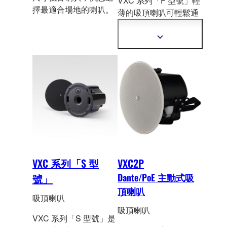
VXC 系列「F 型號」輕
擇最適合場地的喇叭。
薄的吸頂喇叭可輕鬆
通
過嚴格的安裝限制，達
到最優質的音效表現。
顯
示
更
多
資
訊
VXC 系列「S 型
VXC2P
號」
Dante/PoE 主動式吸
頂喇叭
吸頂喇叭
吸頂喇叭
VXC 系列「S 型號」是