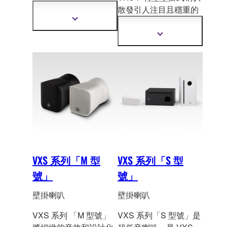
喇叭，讓您可為特定的
散發引人注目且穩重的
應用場合
選擇最佳型
設計感
，其優美的音效
顯
號，且如果必要為場地
示
微調，為優雅的空間帶
顯
更
最遠處提供更強的音
來精緻的背景音樂。
示
多
效，可搭配超低音喇
更
資
多
叭。
訊
資
訊
VXS 系列「M 型
VXS 系列「S 型
號」
號」
壁掛喇叭
壁掛喇叭
VXS 系列 「M 型號」
VXS 系列「S 型號」是