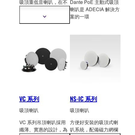
吸頂重低音喇叭，在不
Dante PoE 主動式吸頂
須破壞室內裝潢設計的
喇叭是 ADECIA 解決方
情況
下，是 VXS 和
案的一環
顯
VXC 系列喇叭自然傳達
示
更
聲音的最理想輔助設
多
備。
資
訊
VC 系列
NS-IC 系列
吸頂喇叭
吸頂喇叭
VC 系列吊頂喇叭採用
方便好安裝的吸頂式喇
纖薄、實惠的設計，為
叭系統，配備磁力網欄