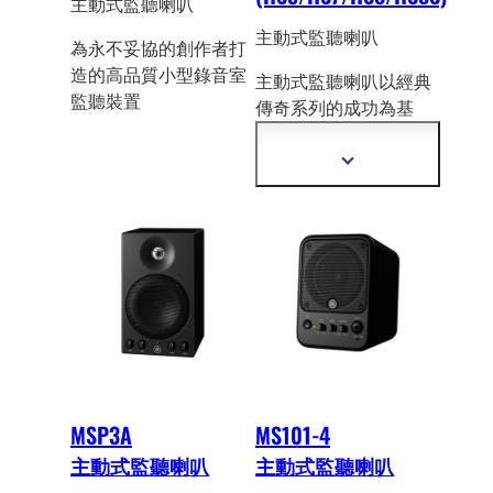
主動式監聽喇叭
主動式監聽喇叭
為永不妥協的創作者打
造的高品質小型錄音室
主動式監聽喇叭以經典
監聽裝置
傳奇系列的成功為基
礎，在準確性方面已成
為產業的真正標準。
顯
示
更
多
資
訊
MSP3A
MS101-4
主動式監聽喇叭
主動式監聽喇叭