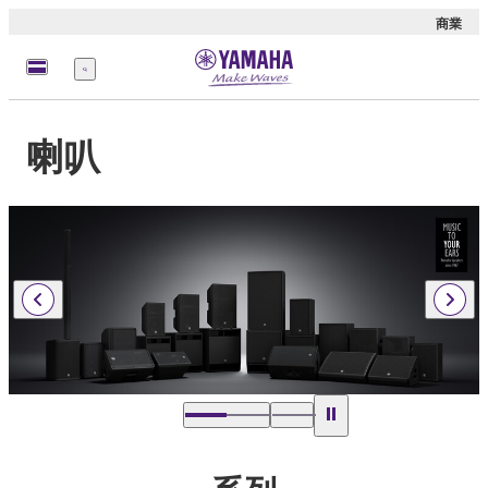
商業
選
單
喇叭