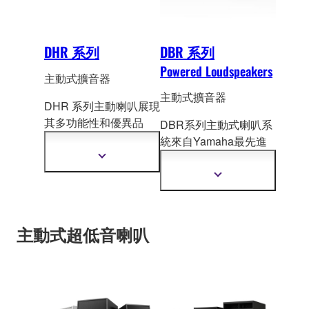
DHR 系列
DBR 系列
Powered Loudspeakers
主動式擴音器
主動式擴音器
DHR 系列主動喇叭展現
其多功能性和優異品
DBR系列主動式喇叭系
質，三種不同型號皆採
統來自Yamaha最先進
用D類放大，可提供高
的數位聲音處理
顯
達 1
,000 W的功率輸出
示
(DSP)，擴大機,
以及喇
顯
更
，並配備膠合板外殼和
叭技術，加強已有的
示
多
更
最佳化的調校，在各種
DXR、 DSR陣容， 確
資
多
場合皆能展現卓越的效
訊
保在任何場合都可達到
資
主動式超低音喇叭
能。
最高聲音品質。
訊