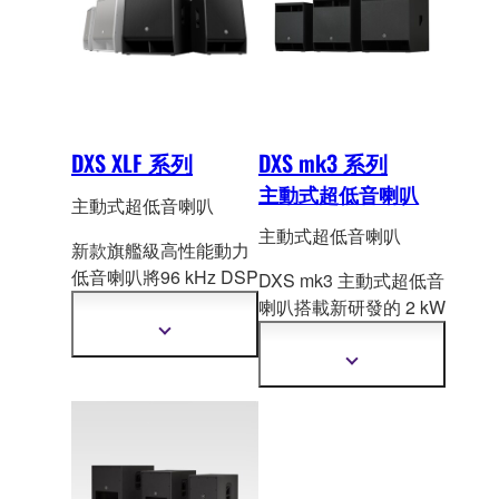
DXS XLF 系列
DXS mk3 系列
主動式超低音喇叭
主動式超低音喇叭
主動式超低音喇叭
新款旗艦級高性能動力
低音喇叭將96 kHz DSP
DXS mk3 主動式超低音
智慧處理器與最優秀的
喇叭搭載新研發的 2 kW
2000 W Cl
ass-D擴大器
級擴大機、96 kHz DSP
顯
相結合。我們首次推出
示
和堅固輕巧的音箱，提
顯
更
的Dante模型提供具有
供強大且
精確的低頻，
示
多
更
數位元控制台的精密系
加上靈活的 D-XSUB、
資
多
統整合。
訊
使用者可編輯的 EQ/分
資
音 (X-Over) 以及心型指
訊
向選項，實現實際的控