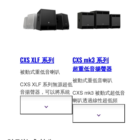
CXS XLF 系列
CXS mk3 系列
超重低音揚聲器
被動式重低音喇叭
被動式重低音喇叭
CXS XLF 系列無源超低
音揚聲器，可以將系統
CXS mk3 被動式超低音
的低頻性能延展
至驚人
喇叭透過線性超低頻
的 29 赫茲，從而抑制
(VLF) 音響設計、堅固
顯
了低頻再現能力，留下
示
的聚脲塗層音箱以及
顯
更
深刻的印象。
Yamaha 的長衝程單
示
多
更
體，提供強大且精確的
資
多
訊
低音，確保在最重要的
資