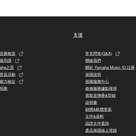
支援
音樂教室
常見問答(Q&A)
個別課
聯絡我們
aha之星
關於 Yamaha Music ID 註冊
普及活動
保固說明
能力檢定
授權服務中心
招募
維修服務據點搜尋
索取宣傳冊&型錄
說明書
韌體&軟體更新
文件&資料
認證文件查詢
產品保固線上登錄