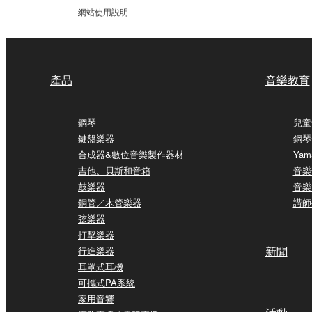
網站使用説明
產品
音樂教育
鋼琴
兒童
鍵盤樂器
鋼琴
合成器&數位音樂製作器材
Yam
吉他、貝斯和音箱
音樂
鼓樂器
音樂
銅管／木管樂器
講師
弦樂器
打擊樂器
新聞
行進樂器
耳罩式耳機
可攜式PA系統
家用音響
活動