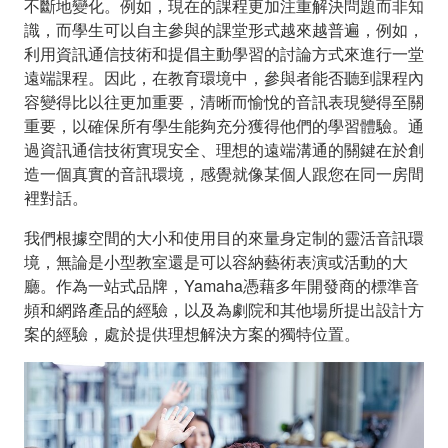
不斷地變化。例如，現在的課程更加注重解決問題而非知
識，而學生可以自主參與的課堂形式越來越普遍，例如，
利用資訊通信技術和提倡主動學習的討論方式來進行一堂
遠端課程。因此，在教育環境中，參與者能否聽到課程內
容變得比以往更加重要，清晰而愉悅的音訊表現變得至關
重要，以確保所有學生能夠充分獲得他們的學習體驗。通
過資訊通信技術實現安全、理想的遠端溝通的關鍵在於創
造一個真實的音訊環境，感覺就像某個人跟您在同一房間
裡對話。
我們根據空間的大小和使用目的來量身定制的靈活音訊環
境，無論是小型教室還是可以容納藝術表演或活動的大
廳。作為一站式品牌，Yamaha憑藉多年開發商的標準音
頻和網路產品的經驗，以及為劇院和其他場所提出設計方
案的經驗，處於提供理想解決方案的獨特位置。