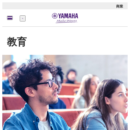
商業
選
單
教育