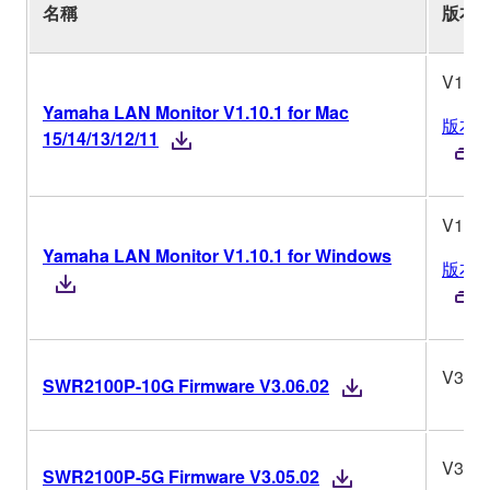
名稱
版本
V1.10
Yamaha LAN Monitor V1.10.1 for Mac
版本
15/14/13/12/11
V1.10
Yamaha LAN Monitor V1.10.1 for Windows
版本
V3.06
SWR2100P-10G Firmware V3.06.02
V3.05
SWR2100P-5G Firmware V3.05.02