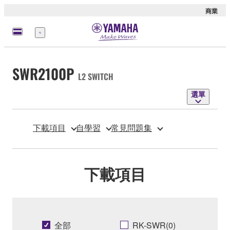
商業
選
單
SWR2100P
L2 SWITCH
選單
下載項目
自學習
常見問題集
下載項目
全部
RK-SWR(0)