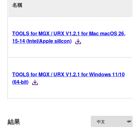
名稱
V
TOOLS for MGX / URX V1.2.1 for Mac macOS 26,
15-14 (Intel/Apple silicon)
V
TOOLS for MGX / URX V1.2.1 for Windows 11/10
(64-bit)
結果