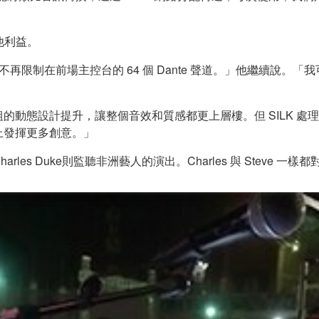
其他利益。
為不再限制在前場主控台的 64 個 Dante 聲道。」他繼續說
igns 模組的動態設計提升，讓整個音效和質感都更上層樓。但 SI
上發揮更多創意。」
es Duke則監聽非洲藝人的演出。Charles 與 Steve 一樣都對