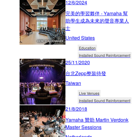
12/6/2024
完美的學習夥伴 - Yamaha 幫
助學生成為未來的聲音專業人
士
United States
Education
Installed Sound Reinforcement
25/11/2020
台北Zepp整裝待發
Taiwan
Live Venues
Installed Sound Reinforcement
21/8/2018
Yamaha 贊助 Martin Verdonk
Master Sessions
Netherlands