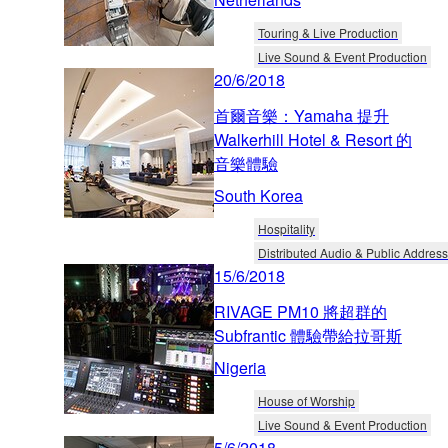
Touring & Live Production
Live Sound & Event Production
20/6/2018
首爾音樂：Yamaha 提升
Walkerhill Hotel & Resort 的
音樂體驗
South Korea
Hospitality
Distributed Audio & Public Address
15/6/2018
RIVAGE PM10 將超群的
Subfrantic 體驗帶給拉哥斯
Nigeria
House of Worship
Live Sound & Event Production
5/6/2018