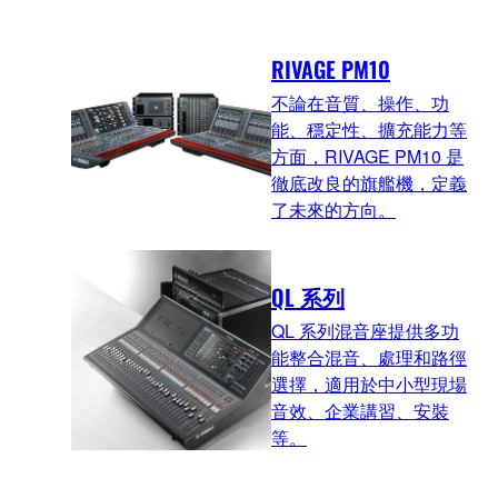
RIVAGE PM10
不論在音質、操作、功
能、穩定性、擴充能力等
方面，RIVAGE PM10 是
徹底改良的旗艦機，定義
了未來的方向。
QL 系列
QL 系列混音座提供多功
能整合混音、處理和路徑
選擇，適用於中小型現場
音效、企業講習、安裝
等。