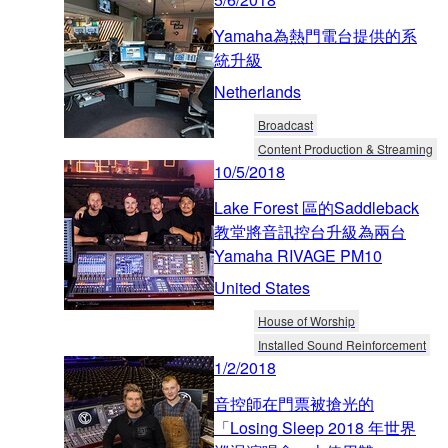
Yamaha為熱門電台提供的系
統升級
Netherlands
Broadcast
Content Production & Streaming
10/5/2018
Lake Forest 區的Saddleback
教堂將音訊控台升級為兩台
Yamaha RIVAGE PM10
United States
House of Worship
Installed Sound Reinforcement
1/2/2018
音控師在門票被搶光的
「Losing Sleep 2018 年世界