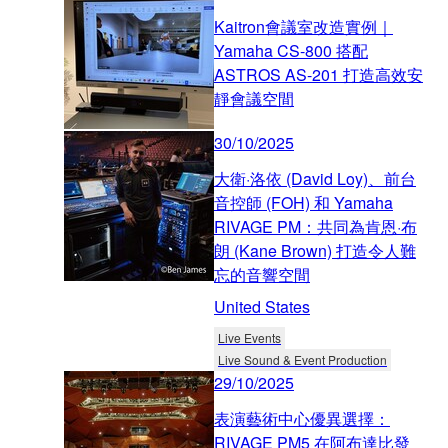
Kaitron會議室改造實例｜
Yamaha CS-800 搭配
ASTROS AS-201 打造高效安
靜會議空間
30/10/2025
大衛·洛依 (David Loy)、前台
音控師 (FOH) 和 Yamaha
RIVAGE PM：共同為肯恩·布
朗 (Kane Brown) 打造令人難
忘的音響空間
United States
Live Events
Live Sound & Event Production
29/10/2025
表演藝術中心優異選擇：
RIVAGE PM5 在阿布達比發