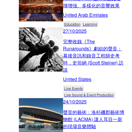
揮增強、多樣化的音響效果
United Arab Emirates
Education
Learning
27/10/2025
完整收錄《The
Runarounds》劇組的聲音：
幕後音訊和錄音工程師史考
特．史坦納 (Scott Steiner) 訪
談
United States
Live Events
Live Sound & Event Production
24/10/2025
聲音的藝術：洛杉磯郡藝術博
物館 (LACMA) 讓人耳目一新
的現場音樂體驗