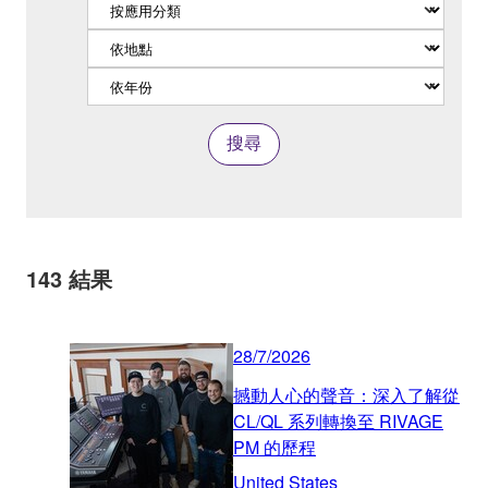
搜尋
143
結果
28/7/2026
撼動人心的聲音：深入了解從
CL/QL 系列轉換至 RIVAGE
PM 的歷程
United States