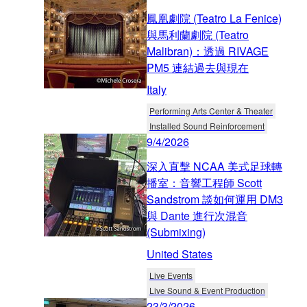
鳳凰劇院 (Teatro La Fenice)
與馬利蘭劇院 (Teatro
Malibran)：透過 RIVAGE
PM5 連結過去與現在
Italy
Performing Arts Center & Theater
Installed Sound Reinforcement
9/4/2026
深入直擊 NCAA 美式足球轉
播室：音響工程師 Scott
Sandstrom 談如何運用 DM3
與 Dante 進行次混音
(Submixing)
United States
Live Events
Live Sound & Event Production
23/3/2026