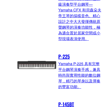
級演奏型平台鋼琴—
Yamaha CFX 和貝森朵夫
帝王琴的採樣音色。精心
設計之中大大發揮傳統原
聲鋼琴的演奏功能性，極
為適合置於居家空間或小
型現場表演使用。
P-225
Yamaha P-225 具有完整
平台鋼琴演奏手感，兼具
時尚與實用性能的數位鋼
琴，精巧的琴身以及彈奏
的豐富功能。
P-145BT