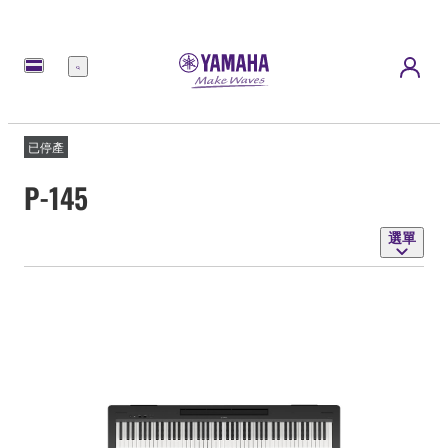
選
單
已停產
P-145
選單