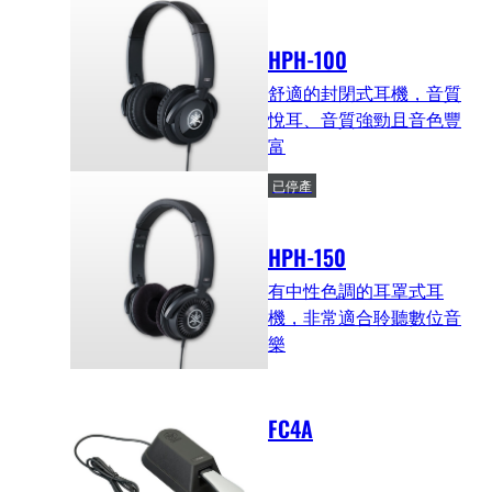
HPH-100
舒適的封閉式耳機，音質
悅耳、音質強勁且音色豐
富
已停產
HPH-150
有中性色調的耳罩式耳
機，非常適合聆聽數位音
樂
FC4A