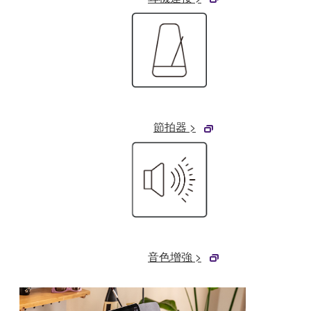
節拍器 >
音色增強 >