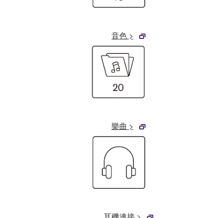
音色 >
樂曲 >
耳機連接 >