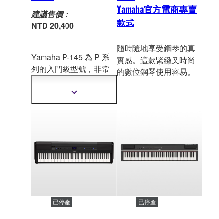
Yamaha官方電商專賣
建議售價：
款式
NTD 20,400
隨時隨地享受鋼琴的真
Yamaha P-145 為 P 系
實感。這款緊緻又時尚
列的入門級型號，非常
的數位鋼琴使用容易。
適合初學者
。此款搭載
必備音色和功能的精巧
顯
型可攜式數位鋼琴，提
示
更
供真實演奏樂趣。
多
資
訊
已停產
已停產