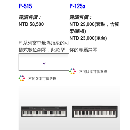
P-515
P-125a
建議售價：
建議售價：
NTD 58,500
NTD 29,000(套裝，含腳
架/踏板)
NTD 23,000(單台)
P 系列當中最為頂級的可
攜式數位鋼琴，此款型
你的專屬鋼琴
號
採用木質琴鍵，以精
緻的設計提供真實鋼琴
顯
的功能。
示
不同版本可供選擇
更
不同版本可供選擇
多
資
訊