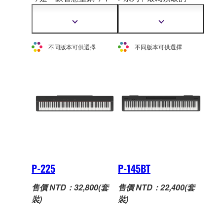
它獨特的瀑布引導燈功
款。配備木質琴鍵、世
能可為您顯示要彈奏的
界級演奏型平台鋼琴—
顯
顯
琴鍵。P-
S500 已完全整
Yamaha CFX 和貝
森朵
示
示
更
更
合到 Smart Pianist 應用
夫帝王琴的採樣音色。
不同版本可供選擇
不同版本可供選擇
多
多
程式中，絕對能夠在您
精心設計之中大大發揮
資
資
的音樂之旅中幫助您往
傳統原聲鋼琴的演奏功
訊
訊
前邁進。
能性，極為適合置於居
家空間或小型現場表演
使用。
P-225
P-145BT
售價 NTD：32,800(套
售價 NTD：22,400(套
裝)
裝)