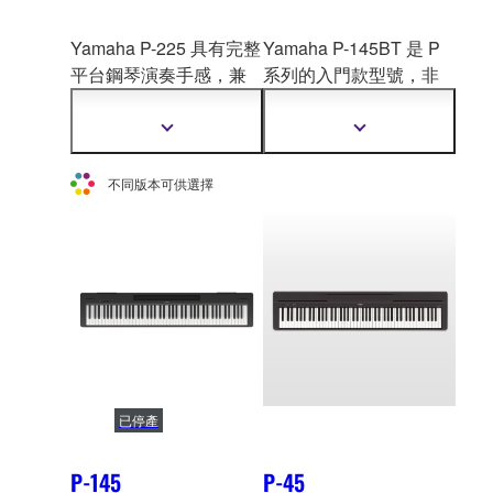
Yamaha P-225 具有完整
Yamaha P-145BT 是 P
平台鋼琴演奏手感，兼
系列的入門款型號，非
具
時尚與實用性能的數
常適合初學者使用。此
位鋼琴，精巧的琴身以
款搭載
必備音色和功能
顯
顯
及彈奏的豐富功能。
的精巧型可攜式數位鋼
示
示
更
更
琴，提供真實演奏樂
不同版本可供選擇
多
多
趣。Bluetooth® 音訊。
資
資
訊
訊
已停產
P-145
P-45