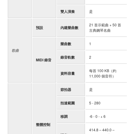
雙人演奏
是
-
21 首示範曲 + 50 首
預設
內建樂曲數
-
古典鋼琴名曲
樂曲數
1
-
歌曲
錄音軌數
2
-
MIDI 錄音
每首 100 KB（約
資料容量
-
11,000 個音符）
節拍器
是
-
拍速範圍
5 - 280
-
移調
-6 - 0 - + 6
-
整體控制
414.8 – 440.0 –