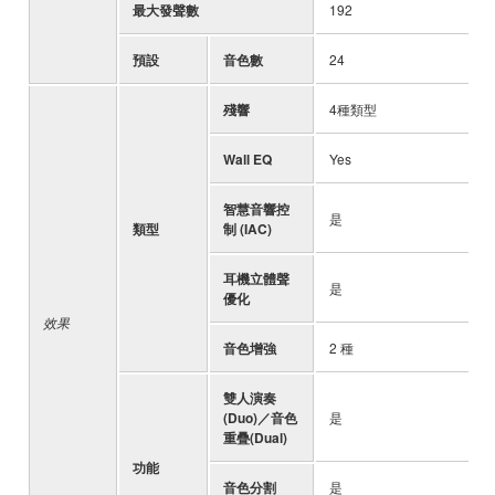
最大發聲數
192
-
預設
音色數
24
-
殘響
4種類型
-
Wall EQ
Yes
-
智慧音響控
是
-
類型
制 (IAC)
耳機立體聲
是
-
優化
效果
音色增強
2 種
-
雙人演奏
(Duo)／音色
是
-
重疊(Dual)
功能
音色分割
是
-