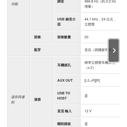
調音
466.8 Hz（約 0.2 Hz
-
功能
增量）
USB 錄音介
44.1 kHz，24 位元，
-
面
立體聲
節奏
節奏數量
20
-
藍芽
音訊（因國家而異）
-
標準立體聲耳機插孔
耳機插孔
-
（x 2）
AUX OUT
[L/L+R][R]
-
USB TO
是
-
儲存與連
HOST
連接
結
直流 輸入
12 V
-
輔助踏板
是
-