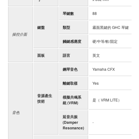
琴鍵數
88
-
鍵盤
類型
霧面黑鍵的 GHC 琴鍵
-
操控介面
觸鍵感應度
硬/中等/軟/固定
-
面板
語言
英文
-
鋼琴音色
Yamaha CFX
-
離鍵取樣
Yes
-
音源產生
模擬共鳴系
是（ VRM LITE）
-
技術
統 (VRM)
音色
延音共振
(Damper
-
-
Resonance)