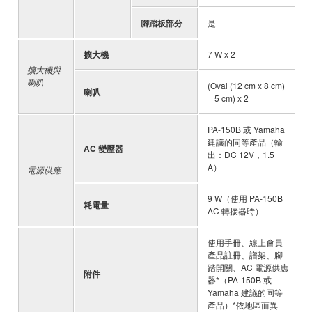
腳踏板部分
是
-
擴大機
7 W x 2
-
擴大機與
喇叭
(Oval (12 cm x 8 cm)
喇叭
-
+ 5 cm) x 2
PA-150B 或 Yamaha
建議的同等產品（輸
AC 變壓器
-
出：DC 12V，1.5
A）
電源供應
9 W（使用 PA-150B
耗電量
-
AC 轉接器時）
使用手冊、線上會員
產品註冊、譜架、腳
踏開關、AC 電源供應
附件
-
器*（PA-150B 或
Yamaha 建議的同等
產品）*依地區而異