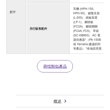
耳機 (HPH-150,
配件
HPH-50)、鍵盤支架
(L-200)、踏板裝置
(LP-1)、腳踏板
(FC3A)、腳踏開關
另行販售配件
-
(FC4A, FC5)、琴袋
(SC-KB850)、AC 電
源供應器*（PA-150B
或 Yamaha 建議的同
等產品） *依地區而異
尋找類似產品
概述