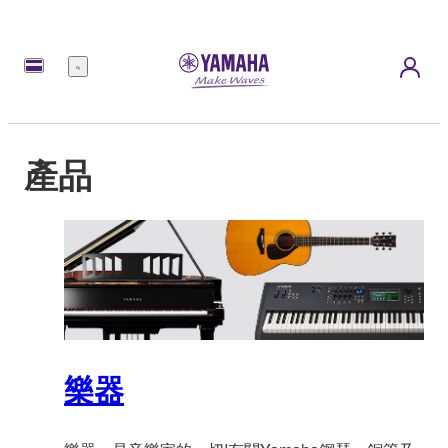
選
單
產品
樂器