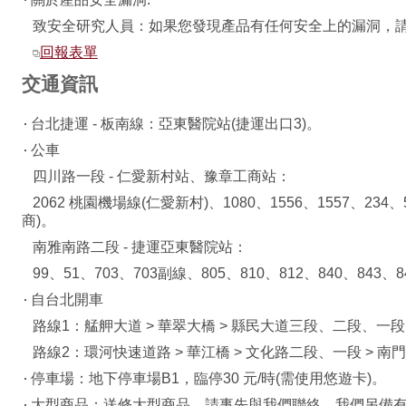
致安全研究人員：如果您發現產品有任何安全上的漏洞，請
回報表單
交通資訊
台北捷運 - 板南線：亞東醫院站(捷運出口3)。
公車
四川路一段 - 仁愛新村站、豫章工商站：
2062 桃園機場線(仁愛新村)、1080、1556、1557、234、5
商)。
南雅南路二段 - 捷運亞東醫院站：
99、51、703、703副線、805、810、812、840、843、
自台北開車
路線1：艋舺大道 > 華翠大橋 > 縣民大道三段、二段、一段 
路線2：環河快速道路 > 華江橋 > 文化路二段、一段 > 南門
停車場：地下停車場B1，臨停30 元/時(需使用悠遊卡)。
大型商品：送修大型商品，請事先與我們聯絡，我們另備