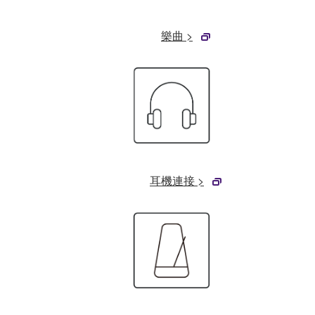
樂曲 >
耳機連接 >