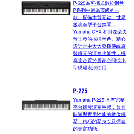
P-525為可攜式數位鋼琴
P系列中最為頂級的一
款。配備木質琴鍵、世界
級演奏型平台鋼琴—
Yamaha CFX 和貝森朵夫
帝王琴的採樣音色。精心
設計之中大大發揮傳統原
聲鋼琴的演奏功能性，極
為適合置於居家空間或小
型現場表演使用。
P-225
Yamaha P-225 具有完整
平台鋼琴演奏手感，兼具
時尚與實用性能的數位鋼
琴，精巧的琴身以及彈奏
的豐富功能。