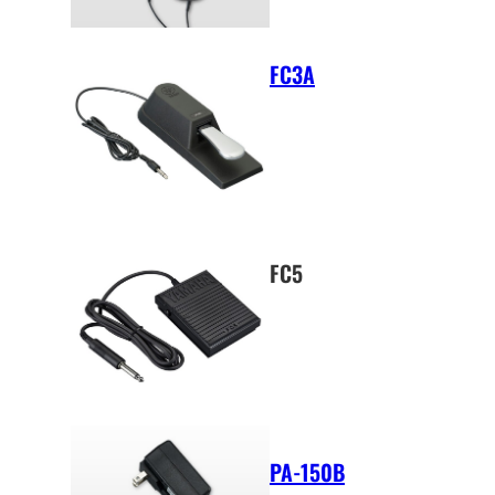
FC3A
FC5
PA-150B