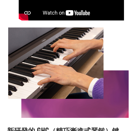
新研發的 GHC（精巧漸進式琴鎚）鍵