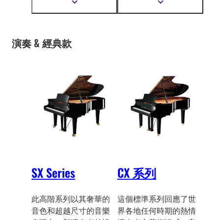
顯
顯
鋼琴流洩出純淨音樂，
脆的音質和音色。
示
示
讓全球最負盛名的音樂
更
更
多
多
廳充滿美妙的音樂。
資
資
演奏 & 經典款
訊
訊
SX Series
CX 系列
此高階系列以其奢華的
這個標準系列回應了世
音色和超越尺寸的音樂
界各地任何時期的熱情