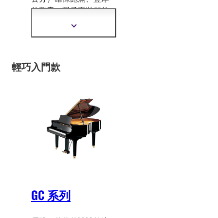
的聲音，賦予它壯麗的
和諧感
。它擁有 Yamaha
顯
所有獨特的可靠品質，
示
為每位演奏者提供真正
更
多
的彈奏樂趣。
資
輕巧入門款
訊
GC 系列