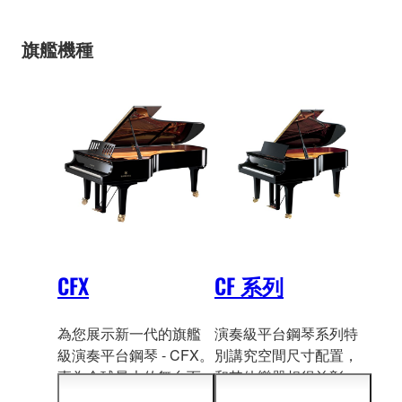
旗艦機種
CFX
CF 系列
為您展示新一代的旗艦
演奏級平台鋼琴系列特
級演奏平台鋼琴 - CFX。
別講究空間尺寸配置，
專為全球最大的舞台而
和其他樂器相
得益彰，
設計。
音樂家的手滑過
繼承 CFX 特質，呈現清