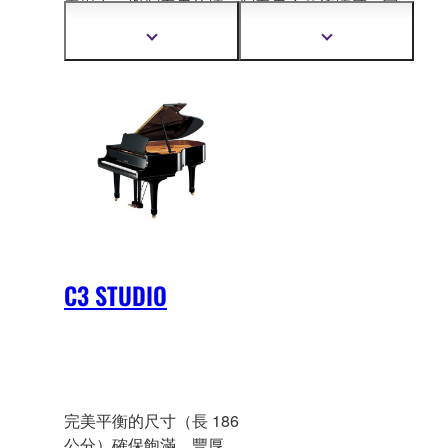
表現力，與演奏者的情
演奏者之藝術情感。它
感產生共鳴。透過
承襲了 CFX
高度演化的
顯
顯
Ya
maha 獨特的A.R.E.
音色和表情豐富的感
示
示
(共鳴強化)技術，自然而
覺，而且擁有最佳的尺
更
更
多
多
然激發出十足溫暖和深
寸，適合所有類型的表
資
資
度的音色。
演場合。
訊
訊
C3 STUDIO
完美平衡的尺寸（長 186
公分）確保飽滿、豐厚