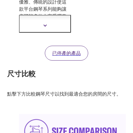
優雅、傳統的設計使這
款平台鋼琴系列能夠讓
盡可能多的人享受彈奏
的樂趣，雖
然它尺寸精
顯
巧，卻擁有只有 Yamaha
示
才能提供的豐富音色和
更
多
細膩觸感。
資
已停產的產品
訊
尺寸比較
點擊下方比較鋼琴尺寸以找到最適合您的房間的尺寸。