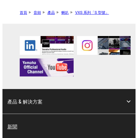
首頁
音頻
產品
喇叭
VXS 系列「S 型號」
產品 & 解決方案
新聞