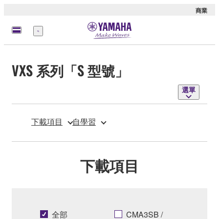
商業
選
單
VXS 系列「S 型號」
選單
下載項目
自學習
下載項目
全部
CMA3SB /