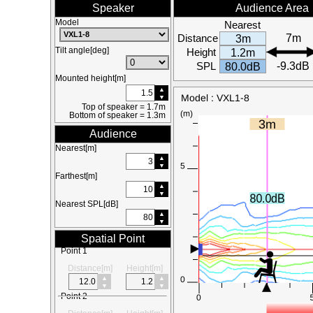
Speaker
Audience Area
Model
Nearest
Distance
7m
3m
Tilt angle[deg]
Height
1.2m
SPL
-9.3dB
80.0dB
Mounted height[m]
Top of speaker = 1.7m
Bottom of speaker = 1.3m
Audience
Nearest[m]
Farthest[m]
Nearest SPL[dB]
Spatial Point
Point 1
Distance[m]
Height[m]
Point 2