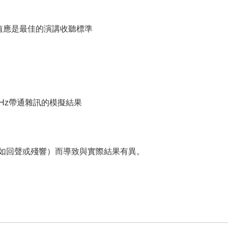
，該值應是最佳的演講收聽標準
Hz帶通雜訊的模擬結果
如回聲或殘響）而導致與實際結果有異。