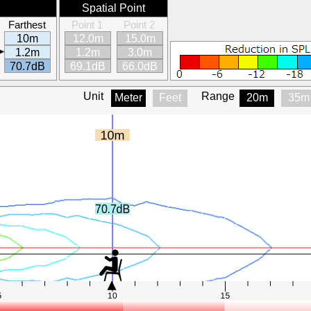
Spatial Point
Farthest
Point 1
Point 2
10m
12.0m
15.0m
1.2m
1.2m
3.0m
70.7dB
69.1dB
66.0dB
Unit
Range