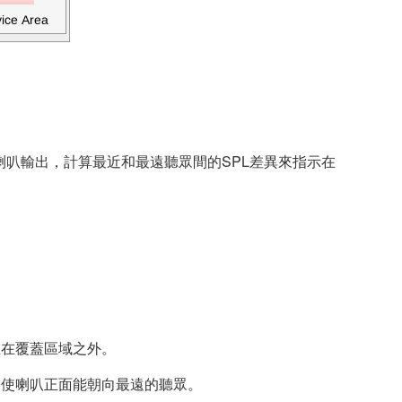
喇叭輸出，計算最近和最遠聽眾間的SPL差異來指示在
坐在覆蓋區域之外。
，使喇叭正面能朝向最遠的聽眾。