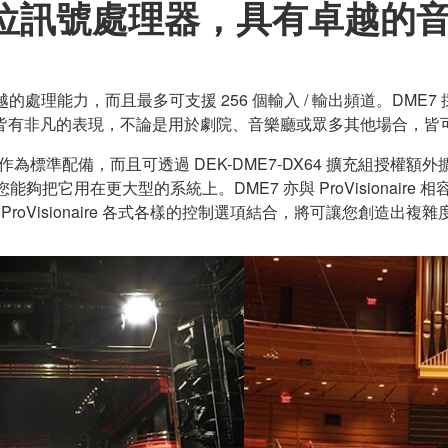
位訊號處理器，具有卓越的
理能力，而且最多可支援 256 個輸入 / 輸出頻道。DME7 採用 
皆有非凡的表現，不論是用於劇院、音樂廳或眾多其他場合，皆
陣混音器作為標準配備，而且可透過 DEK-DME7-DX64 擴充組授權
音器，讓您能夠把它用在更大型的系統上。DME7 亦與 ProVision
ProVisionaire 各式各樣的控制選項結合，將可讓您創造出