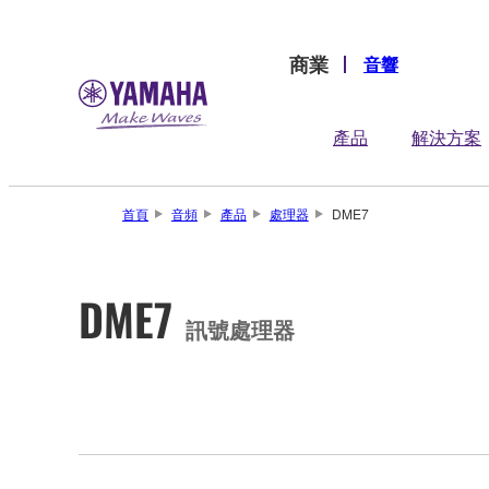
商業
音響
產品
解決方案
首頁
音頻
產品
處理器
DME7
DME7
訊號處理器