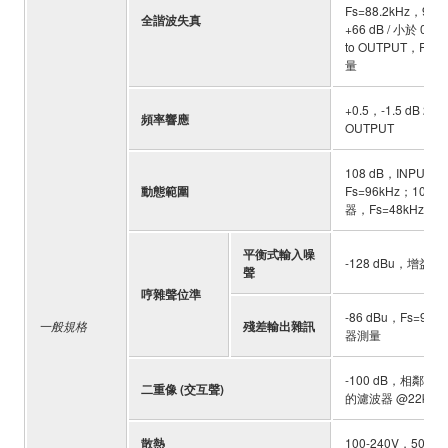
Fs=88.2kHz，96k
全諧波失真
+66 dB / 小於 0.0
to OUTPUT，Fs=
量
+0.5，-1.5 dB 
頻率響應
OUTPUT
108 dB，INPUT t
動態範圍
Fs=96kHz；108 d
器，Fs=48kHz
平衡式輸入噪
-128 dBu，增益 +
聲
哼雜聲位準
-86 dBu，Fs=96
一般規格
殘差輸出雜訊
器測量
-100 dB，相鄰的 I
二重像 (交互聲)
的濾波器 @22kHz
散熱
100-240V，50/60H