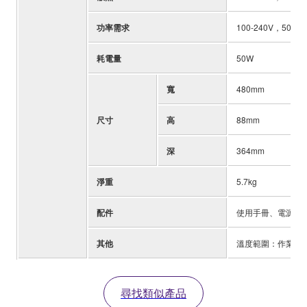
功率需求
100-240V，50/60
耗電量
50W
寬
480mm
尺寸
高
88mm
深
364mm
淨重
5.7kg
配件
使用手冊、電源線 (2
其他
溫度範圍：作業溫度範
尋找類似產品