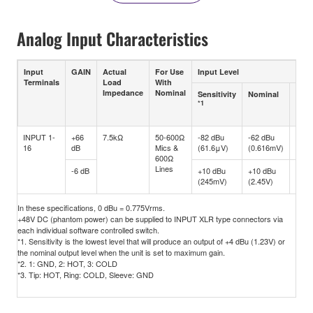
Analog Input Characteristics
Input
GAIN
Actual
For Use
Input Level
Terminals
Load
With
Impedance
Nominal
Sensitivity
Nominal
Max.
*1
befo
clip
INPUT 1-
+66
7.5kΩ
50-600Ω
-82 dBu
-62 dBu
-42 
16
dB
Mics &
(61.6μV)
(0.616mV)
(6.1
600Ω
Lines
-6 dB
+10 dBu
+10 dBu
+30 
(245mV)
(2.45V)
(24.
In these specifications, 0 dBu = 0.775Vrms.
+48V DC (phantom power) can be supplied to INPUT XLR type connectors via
each individual software controlled switch.
*1. Sensitivity is the lowest level that will produce an output of +4 dBu (1.23V) or
the nominal output level when the unit is set to maximum gain.
*2. 1: GND, 2: HOT, 3: COLD
*3. Tip: HOT, Ring: COLD, Sleeve: GND