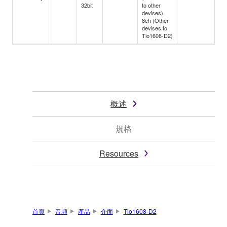
32bit
to other
devises)
8ch (Other
devises to
Tio1608-D2)
概述
規格
Resources
首頁
音頻
產品
介面
Tio1608-D2