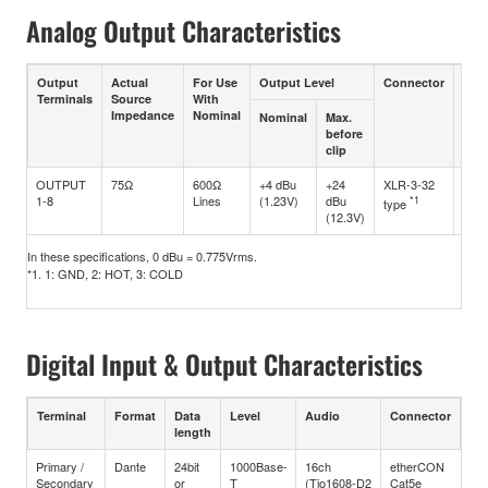
Analog Output Characteristics
Output
Actual
For Use
Output Level
Connector
Bala
Terminals
Source
With
Unb
Impedance
Nominal
Nominal
Max.
before
clip
OUTPUT
75Ω
600Ω
+4 dBu
+24
XLR-3-32
Bala
1-8
Lines
(1.23V)
dBu
*1
type
(12.3V)
In these specifications, 0 dBu = 0.775Vrms.
*1. 1: GND, 2: HOT, 3: COLD
Digital Input & Output Characteristics
Terminal
Format
Data
Level
Audio
Connector
length
Primary /
Dante
24bit
1000Base-
16ch
etherCON
Secondary
or
T
(Tio1608-D2
Cat5e