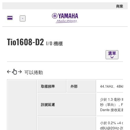
商業
選
單
Tio1608-D2
I/O 機櫃
選單
可以捲動
取樣頻率
外部
44.1kHz、48kHz、
少於 1.3 毫秒 INP
訊號延遲
秒（單向），Fs=96k
Dante 接收延遲設為
小於 0.2% +4 dBu@
dBU@20Hz-20kHz