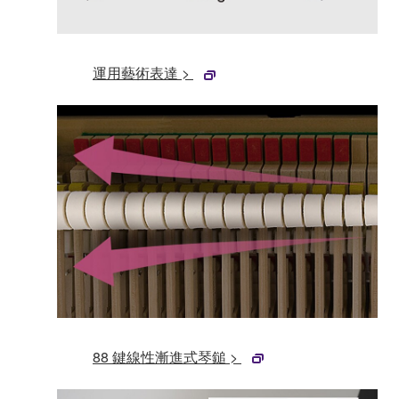
運用藝術表達 >
88 鍵線性漸進式琴鎚 >