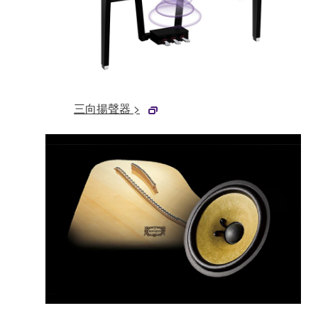
三向揚聲器 >