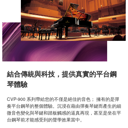
結合傳統與科技，提供真實的平台鋼
琴體驗
CVP-900 系列帶給您的不僅是絕佳的音色； 擁有的是彈
奏平台鋼琴的整個體驗。沉浸在藉由彈奏琴鍵而產生的細
微音色變化與琴鍵和踏板觸感的逼真再現，甚至是坐在平
台鋼琴前才能感受到的聲學效果當中。