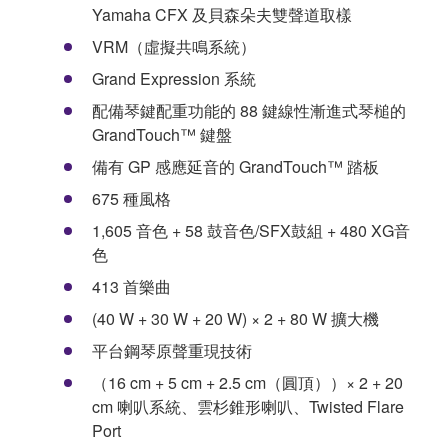
Yamaha CFX 及貝森朵夫雙聲道取樣
VRM（虛擬共鳴系統）
Grand Expression 系統
配備琴鍵配重功能的 88 鍵線性漸進式琴槌的
GrandTouch™ 鍵盤
備有 GP 感應延音的 GrandTouch™ 踏板
675 種風格
1,605 音色 + 58 鼓音色/SFX鼓組 + 480 XG音
色
413 首樂曲
(40 W + 30 W + 20 W) × 2 + 80 W 擴大機
平台鋼琴原聲重現技術
（16 cm + 5 cm + 2.5 cm（圓頂））× 2 + 20
cm 喇叭系統、雲杉錐形喇叭、Twisted Flare
Port