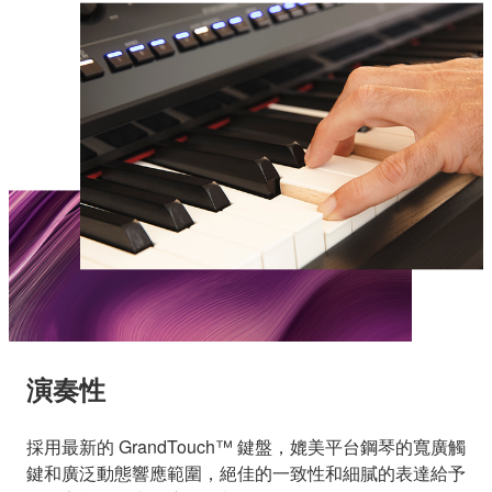
演奏性
採用最新的 GrandTouch™ 鍵盤，媲美平台鋼琴的寬廣觸
鍵和廣泛動態響應範圍，絕佳的一致性和細膩的表達給予