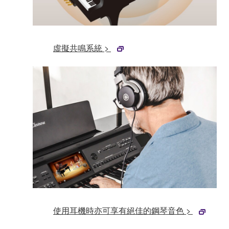
虛擬共鳴系統 >
使用耳機時亦可享有絕佳的鋼琴音色 >