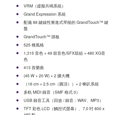
VRM（虛擬共鳴系統）
Grand Expression 系統
配備 88 鍵線性漸進式琴槌的 GrandTouch™ 鍵
盤
GrandTouch™ 踏板
525 種風格
1,315 音色 + 49 鼓音色/SFX鼓組 + 480 XG音
色
413 首樂曲
(45 W + 20 W) × 2 擴大機
（16 cm + 2.5 cm（圓頂））× 2 喇叭系統
多軌 MIDI 錄音（SMF 格式 0）
USB 錄音工具（回放 / 錄音：WAV、MP3）
TFT 彩色 LCD（觸控式螢幕）、7.0 吋 800 x
480 點