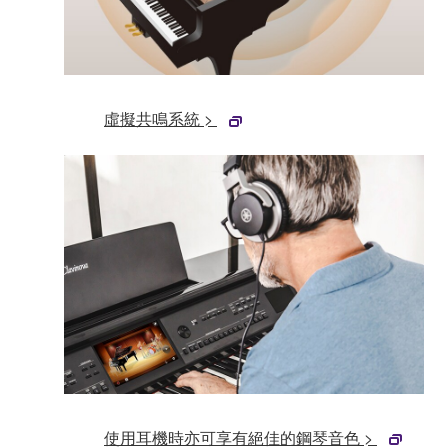
虛擬共鳴系統 >
使用耳機時亦可享有絕佳的鋼琴音色 >