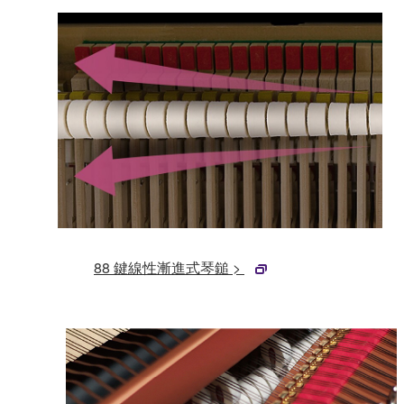
88 鍵線性漸進式琴鎚 >