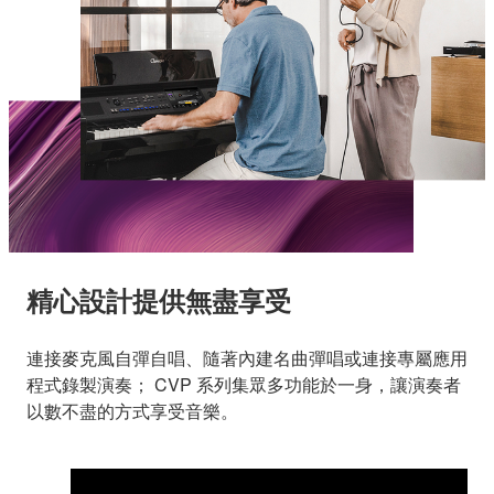
精心設計提供無盡享受
連接麥克風自彈自唱、隨著內建名曲彈唱或連接專屬應用
程式錄製演奏； CVP 系列集眾多功能於一身，讓演奏者
以數不盡的方式享受音樂。