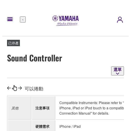
選
單
已停產
Sound Controller
選單
可以捲動
Compatible Instruments: Please refer to “Rel
其他
注意事項
iPhone, iPad or iPod touch to a compatible Ya
Connection Manual" for details.
硬體需求
iPhone / iPad