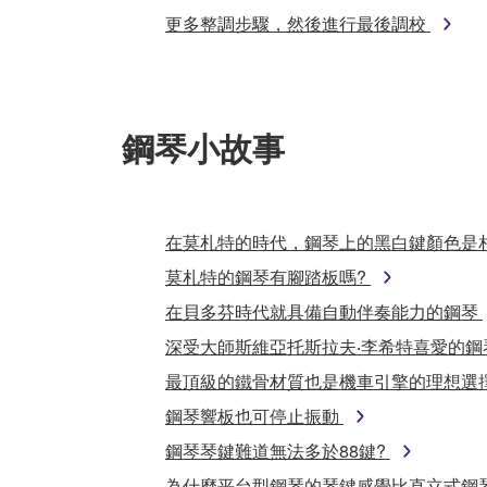
更多整調步驟，然後進行最後調校
鋼琴小故事
在莫札特的時代，鋼琴上的黑白鍵顏色是
莫札特的鋼琴有腳踏板嗎?
在貝多芬時代就具備自動伴奏能力的鋼琴
深受大師斯維亞托斯拉夫‧李希特喜愛的
最頂級的鐵骨材質也是機車引擎的理想選
鋼琴響板也可停止振動
鋼琴琴鍵難道無法多於88鍵?
為什麼平台型鋼琴的琴鍵感覺比直立式鋼