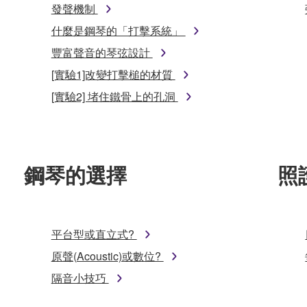
發聲機制
什麼是鋼琴的「打擊系統」
豐富聲音的琴弦設計
[實驗1]改變打擊槌的材質
[實驗2] 堵住鐵骨上的孔洞
鋼琴的選擇
照
平台型或直立式?
原聲(Acoustic)或數位?
隔音小技巧