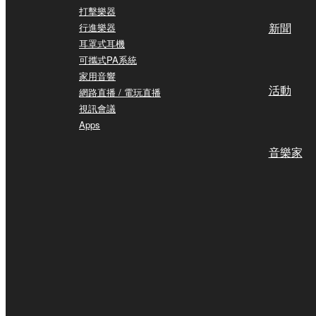
打擊樂器
新聞
行進樂器
耳罩式耳機
可攜式PA系統
家用音響
活動
網路直播 / 電玩直播
視訊會議
Apps
音樂家