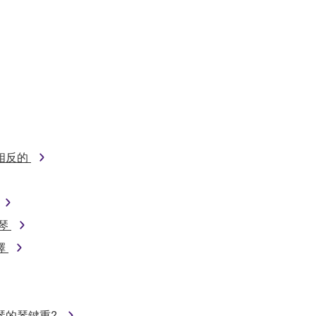
相反的
鋼琴
擇
琴的琴鍵重?