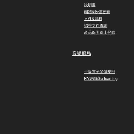
說明書
韌體&軟體更新
文件&資料
認證文件查詢
產品保固線上登錄
音樂服務
手提電子琴俱樂部
PA經銷商e-learning