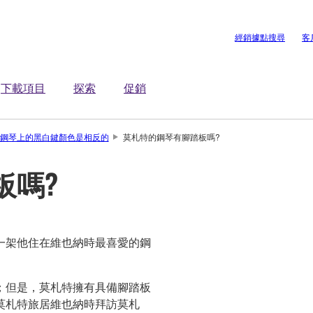
經銷據點搜尋
客
下載項目
探索
促銷
鋼琴上的黑白鍵顏色是相反的
莫札特的鋼琴有腳踏板嗎?
板嗎?
一架他住在維也納時最喜愛的鋼
；但是，莫札特擁有具備腳踏板
莫札特旅居維也納時拜訪莫札