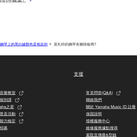
鋼琴上的黑白鍵顏色是相反的
莫札特的鋼琴有腳踏板嗎?
支援
音樂教室
常見問答(Q&A)
個別課
聯絡我們
aha之星
關於 Yamaha Music ID 註冊
普及活動
保固說明
能力檢定
授權服務中心
招募
維修服務據點搜尋
索取宣傳冊&型錄