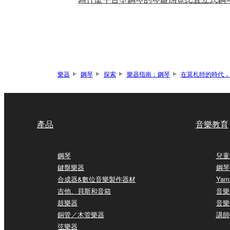
樂器
鋼琴
探索
樂器指南：鋼琴
在莫札特的時代，
產品
音樂教育
鋼琴
兒童
鍵盤樂器
鋼琴
合成器&數位音樂製作器材
Yam
吉他、貝斯和音箱
音樂
鼓樂器
音樂
銅管／木管樂器
講師
弦樂器