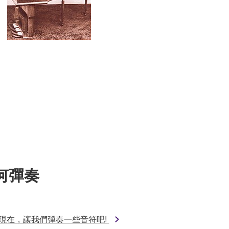
何彈奏
現在，讓我們彈奏一些音符吧!