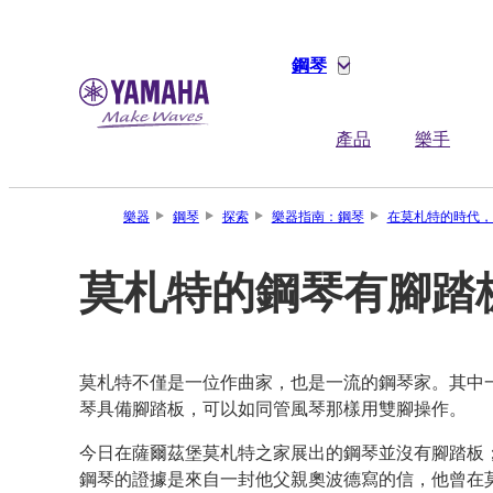
鋼琴
產品
樂手
樂器
鋼琴
探索
樂器指南：鋼琴
在莫札特的時代，
莫札特的鋼琴有腳踏
莫札特不僅是一位作曲家，也是一流的鋼琴家。其中
琴具備腳踏板，可以如同管風琴那樣用雙腳操作。
今日在薩爾茲堡莫札特之家展出的鋼琴並沒有腳踏板
鋼琴的證據是來自一封他父親奧波德寫的信，他曾在