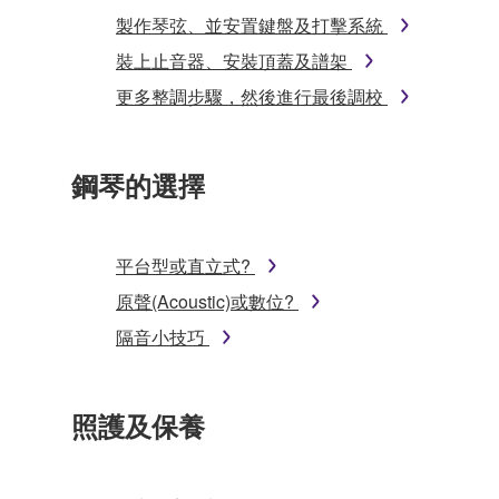
製作琴弦、並安置鍵盤及打擊系統
裝上止音器、安裝頂蓋及譜架
更多整調步驟，然後進行最後調校
鋼琴的選擇
平台型或直立式?
原聲(Acoustic)或數位?
隔音小技巧
照護及保養