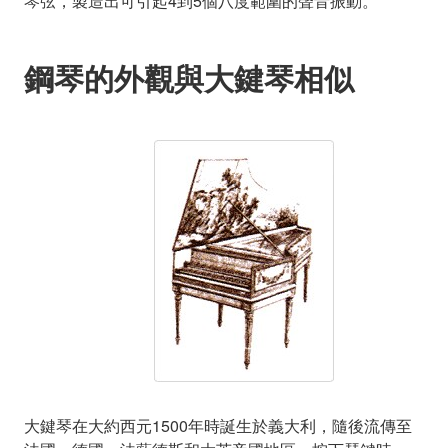
琴弦，製造出可引起4到5個八度範圍的聲音振動。
鋼琴的外觀與大鍵琴相似
大鍵琴在大約西元1500年時誕生於義大利，隨後流傳至