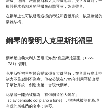
法國、德國、法藍德斯和大英帝國地區。按下琴鍵時，一
根與長木條相連的琴撥會敲擊琴弦，製造聲音。
在鋼琴上也可以發現這樣的琴弦和音板系統、以及整體的
樂器結構。
鋼琴的發明人克里斯托福里
鋼琴是由義大利人巴爾托洛奧•克里斯托福里（1655-
1731）發明。
克里斯托福里對於音樂家彈奏大鍵琴時，在音量程度上控
制力不足感到不滿意。他被公認在1709年利用琴槌改變
了擊弦系統，創造出第一台現代鋼琴。
此樂器一開始被稱為「有強弱音的大鍵琴」
（clavicembalo col piano e forte），很快就被簡化為現
今我們所熟悉的名字：鋼琴。