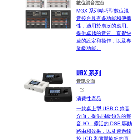
數位混音控台
MGX 系列精巧型數位混
音控台具有多功能和便攜
性，適用於廣泛的應用。
提供卓越的音質、直覺快
速的設定和操作，以及專
業級功能。
URX 系列
音訊介面
消費性產品
一款桌上型 USB-C 錄音
介面，提供同級領先的聲
音 I/O、靈活的 DSP 驅動
路由和效果，以及透過觸
控 LCD 和實體旋鈕的直