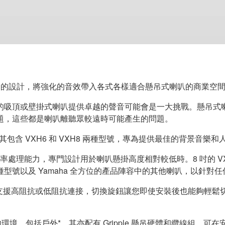
現與卓越的設計，將強化的音效帶入各式各樣適合懸吊式喇叭的商業空
的吸頂或壁掛式喇叭提供卓越的聲音可能會是一大挑戰。懸吊式
題，這些都是喇叭離聽眾較遠時可能產生的問題。
包含 VXH6 和 VXH8 兩種型號，專為提供最佳的背景音樂
 的峰值功率處理能力，專門設計用於喇叭懸掛高度相對較低時。8 吋的 VX
型號以及 Yamaha 全方位的產品陣容中的其他喇叭，以針對
.2 公斤，同時支援高阻抗或低阻抗連接，切換旋鈕讓您即使安裝後也能
的環境，包括戶外*，其亦配有 Gripple 懸吊硬體和纜線組，