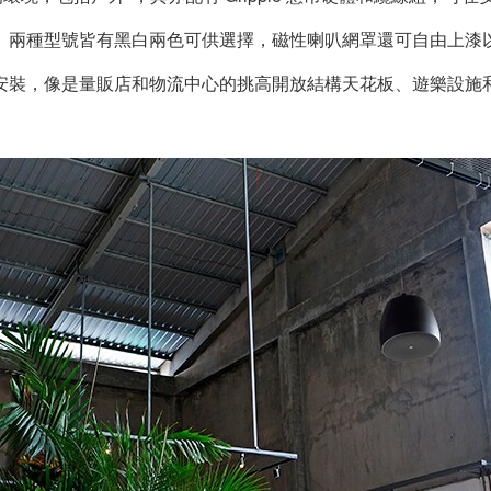
。兩種型號皆有黑白兩色可供選擇，磁性喇叭網罩還可自由上漆
安裝，像是量販店和物流中心的挑高開放結構天花板、遊樂設施