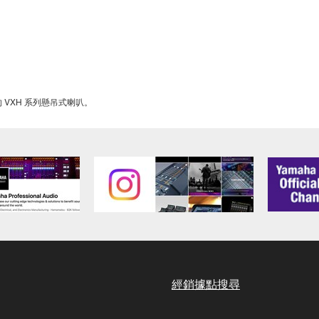
的 VXH 系列懸吊式喇叭。
經銷據點搜尋