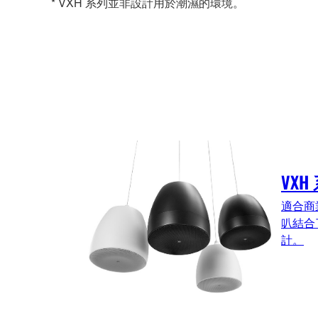
* VXH 系列並非設計用於潮濕的環境。
VXH
適合商
叭結合
計。