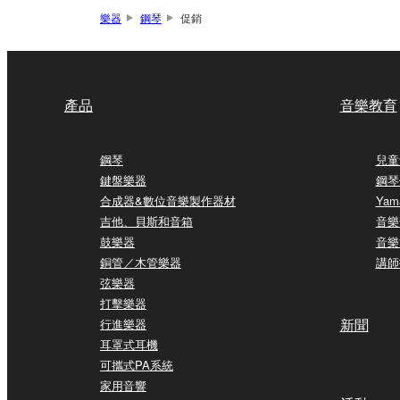
樂器
鋼琴
促銷
產品
音樂教育
鋼琴
兒童
鍵盤樂器
鋼琴
合成器&數位音樂製作器材
Yam
吉他、貝斯和音箱
音樂
鼓樂器
音樂
銅管／木管樂器
講師
弦樂器
打擊樂器
新聞
行進樂器
耳罩式耳機
可攜式PA系統
家用音響