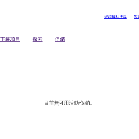
經銷據點搜尋
客
下載項目
探索
促銷
目前無可用活動/促銷。