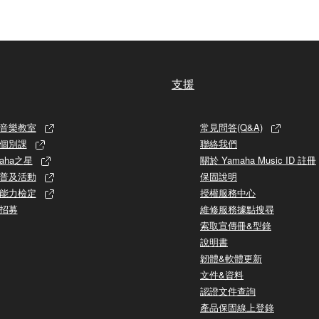
支援
音樂教室
常見問答(Q&A)
個別課
聯絡我們
aha之星
關於 Yamaha Music ID 註冊
普及活動
保固說明
能力檢定
授權服務中心
招募
維修服務據點搜尋
索取宣傳冊&型錄
說明書
韌體&軟體更新
文件&資料
認證文件查詢
產品保固線上登錄