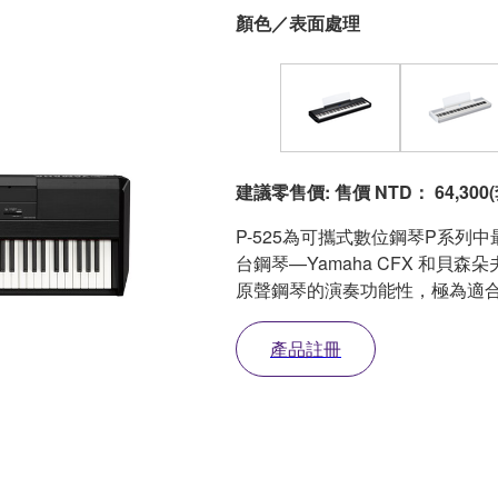
顏色／表面處理
建議零售價: 售價 NTD： 64,300
P-525為可攜式數位鋼琴P系
台鋼琴—Yamaha CFX 和
原聲鋼琴的演奏功能性，極為適
產品註冊