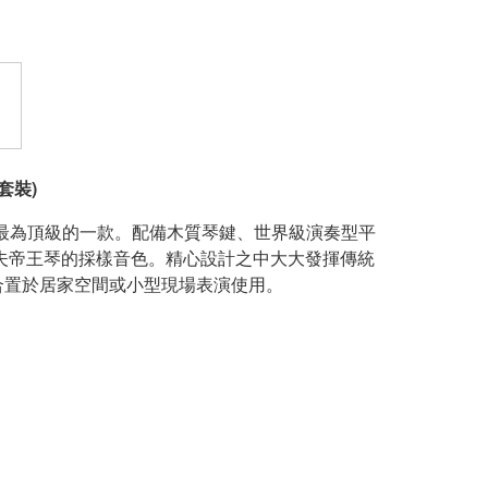
(套裝)
列中最為頂級的一款。配備木質琴鍵、世界級演奏型平
貝森朵夫帝王琴的採樣音色。精心設計之中大大發揮傳統
合置於居家空間或小型現場表演使用。