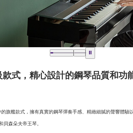
頂級款式，精心設計的鋼琴品質和功
琴P系列中的旗艦款式，擁有真實的鋼琴彈奏手感、精緻細膩的聲響體
X 和貝森朵夫帝王琴。