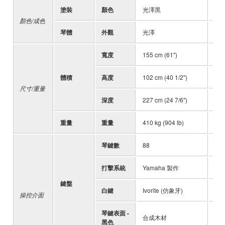
塗裝
顏色
光澤黑
光
顏色/成色
琴體
外觀
光澤
光
寬度
155 cm (61")
154
體積
高度
102 cm (40 1/2")
102
尺寸/重量
深度
227 cm (24 7/6")
212
重量
重量
410 kg (904 lb)
390
琴鍵數
88
88
打擊系統
Yamaha 製作
Ya
鍵盤
白鍵
Ivorite (仿象牙)
Ivo
操控介面
琴鍵表面 -
合成木材
合
黑色