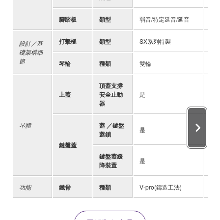
腳踏板
類型
弱音/特定延音/延音
弱
打擊槌
類型
SX系列特製
S
設計／基
礎架構細
節
琴輪
種類
雙輪
雙
頂蓋支撐
上蓋
安全止動
是
是
器
琴體
蓋 ／鍵盤
是
是
蓋鎖
鍵盤蓋
鍵盤蓋緩
是
是
降裝置
功能
鐵骨
種類
V-pro(鑄造工法)
V-