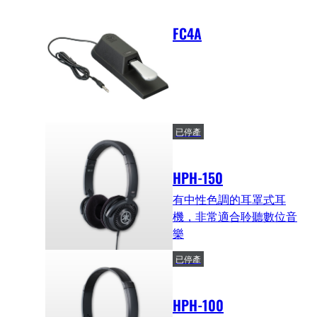
FC4A
已停產
HPH-150
有中性色調的耳罩式耳
機，非常適合聆聽數位音
樂
已停產
HPH-100