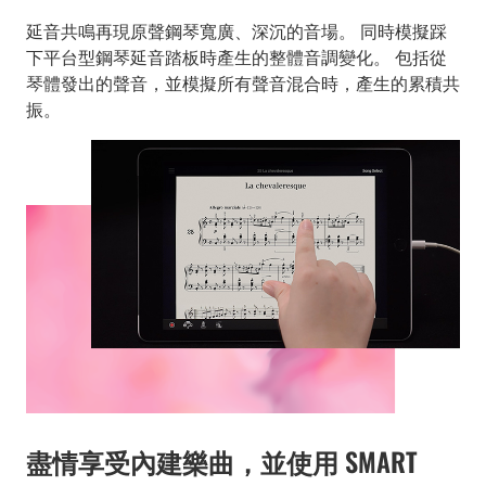
延音共鳴再現原聲鋼琴寬廣、深沉的音場。 同時模擬踩
下平台型鋼琴延音踏板時產生的整體音調變化。 包括從
琴體發出的聲音，並模擬所有聲音混合時，產生的累積共
振。
盡情享受內建樂曲，並使用 SMART