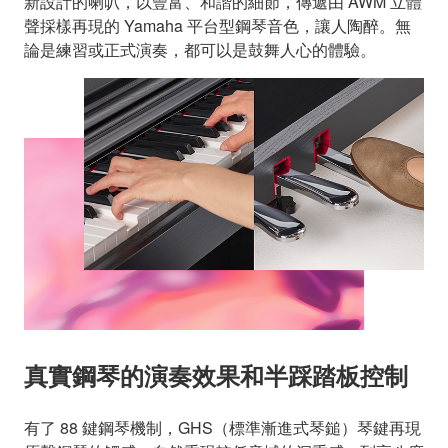
新設計的喇叭，以豐富、和諧的細節，傳遞由 AWM 立體
聲採樣再現的 Yamaha 平台型鋼琴音色，讓人陶醉。無
論是練習或正式演奏，都可以是鼓舞人心的體驗。
真實鋼琴的演奏效果和半踩踏板控制
有了 88 鍵鋼琴機制，GHS（標準漸進式琴鎚）琴鍵再現