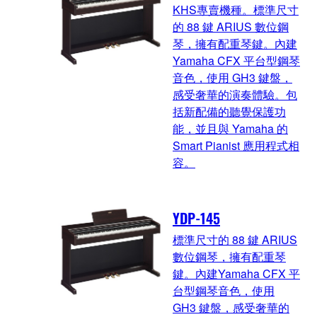
KHS專賣機種。標準尺寸
的 88 鍵 ARIUS 數位鋼
琴，擁有配重琴鍵。內建
Yamaha CFX 平台型鋼琴
音色，使用 GH3 鍵盤，
感受奢華的演奏體驗。包
括新配備的聽覺保護功
能，並且與 Yamaha 的
Smart Pianist 應用程式相
容。
YDP-145
標準尺寸的 88 鍵 ARIUS
數位鋼琴，擁有配重琴
鍵。內建Yamaha CFX 平
台型鋼琴音色，使用
GH3 鍵盤，感受奢華的