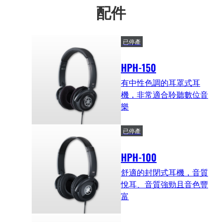
配件
已停產
HPH-150
有中性色調的耳罩式耳
機，非常適合聆聽數位音
樂
已停產
HPH-100
舒適的封閉式耳機，音質
悅耳、音質強勁且音色豐
富