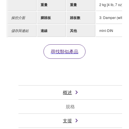
重量
重量
2 kg [4 lb, 7 oz]
操控介面
腳踏板
踏板數
3: Damper (with hal
儲存與連結
連線
其他
mini-DIN
尋找類似產品
概述
規格
支援