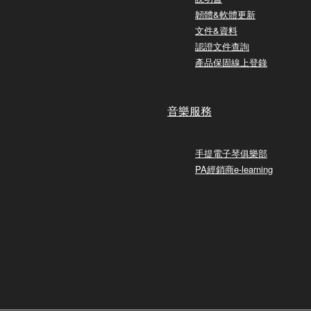
韌體&軟體更新
文件&資料
認證文件查詢
產品保固線上登錄
音樂服務
手提電子琴俱樂部
PA經銷商e-learning