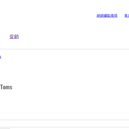
經銷據點搜尋
客
促銷
s
Toms