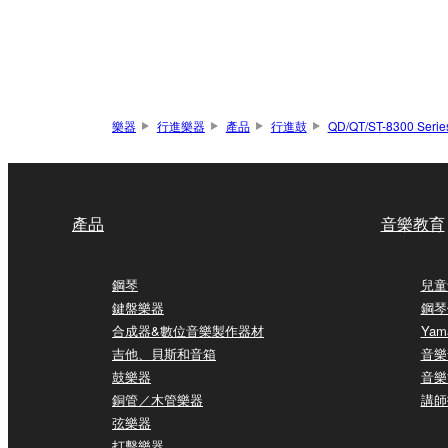
樂器
行進樂器
產品
行進鼓
QD/QT/ST-8300 Serie
產品
音樂教育
鋼琴
兒童
鍵盤樂器
鋼琴
合成器&數位音樂製作器材
Yam
吉他、貝斯和音箱
音樂
鼓樂器
音樂
銅管／木管樂器
講師
弦樂器
打擊樂器