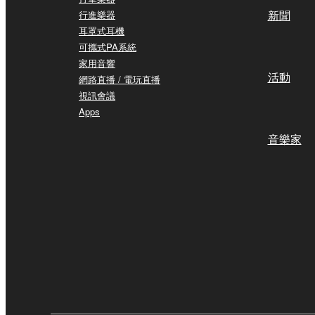
新聞
行進樂器
耳罩式耳機
可攜式PA系統
家用音響
活動
網路直播 / 電玩直播
視訊會議
Apps
音樂家