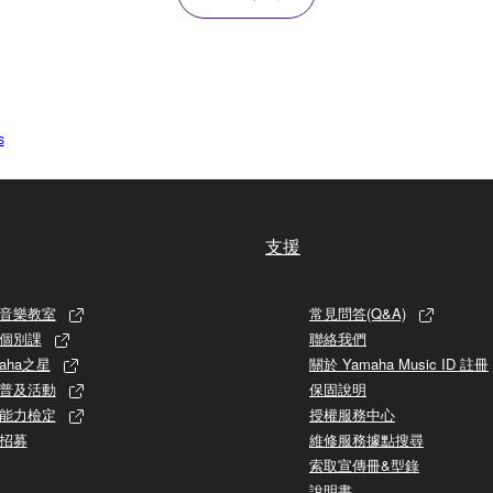
s
支援
音樂教室
常見問答(Q&A)
個別課
聯絡我們
aha之星
關於 Yamaha Music ID 註冊
普及活動
保固說明
能力檢定
授權服務中心
招募
維修服務據點搜尋
索取宣傳冊&型錄
說明書