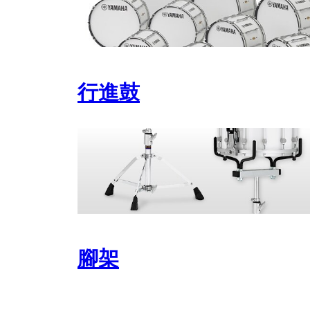
行進鼓
腳架