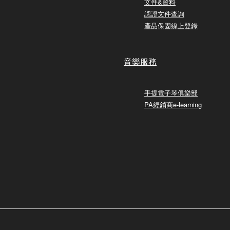
文件&資料
認證文件查詢
產品保固線上登錄
音樂服務
手提電子琴俱樂部
PA經銷商e-learning