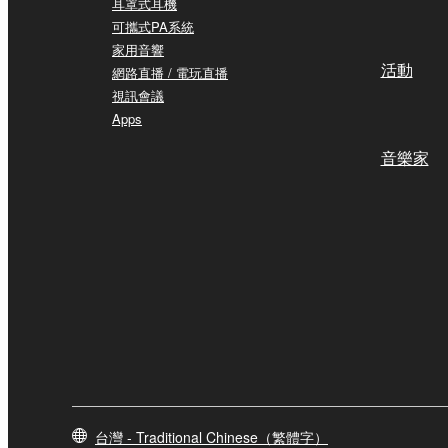
耳罩式耳機
可攜式PA系統
家用音響
活動
網路直播 / 電玩直播
視訊會議
Apps
音樂家
台灣 - Traditional Chinese（繁體字）