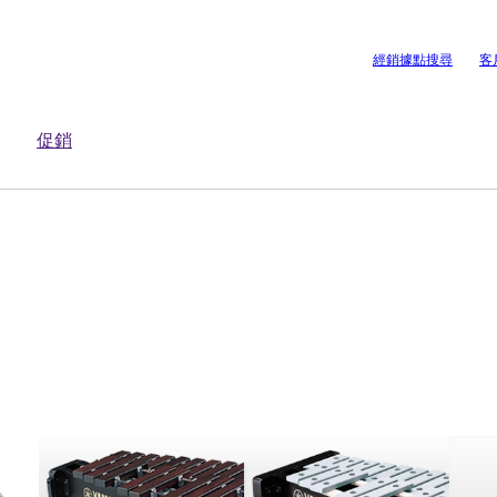
經銷據點搜尋
客
促銷