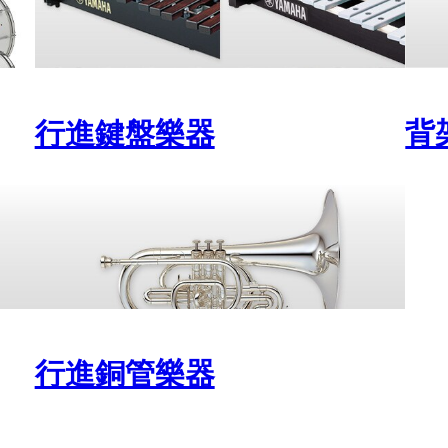
行進鍵盤樂器
背
行進銅管樂器