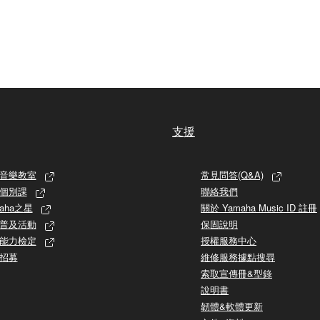
支援
音樂教室
常見問答(Q&A)
個別課
聯絡我們
aha之星
關於 Yamaha Music ID 註冊
普及活動
保固說明
能力檢定
授權服務中心
招募
維修服務據點搜尋
索取宣傳冊&型錄
說明書
韌體&軟體更新