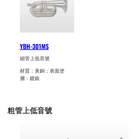
YBH-301MS
細管上低音號
材質：黃銅；表面塗
層：鍍銀
粗管上低音號