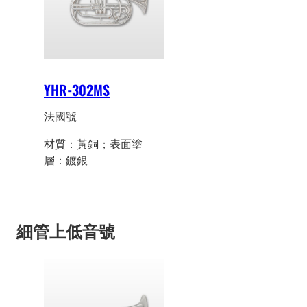
YHR-302MS
法國號
材質：黃銅；表面塗
層：鍍銀
細管上低音號