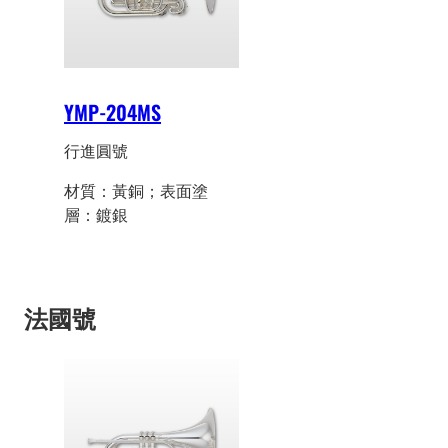
YMP-204MS
行進圓號
材質：黃銅；表面塗
層：鍍銀
法國號