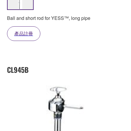
Ball and short rod for YESS™, long pipe
產品註冊
CL945B