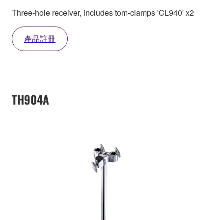
Three-hole receiver, includes tom-clamps 'CL940' x2
產品註冊
TH904A