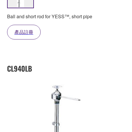
Ball and short rod for YESS™, short pipe
產品註冊
CL940LB