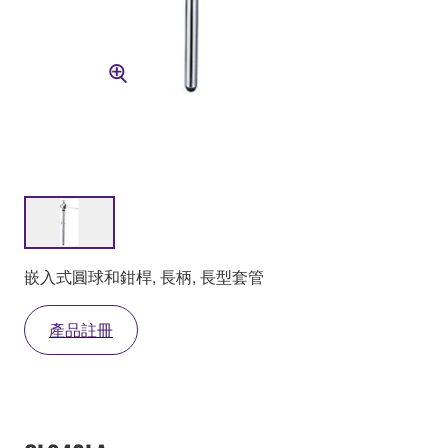
嵌入式圓球和鉗桿, 長柄, 長型套管
產品註冊