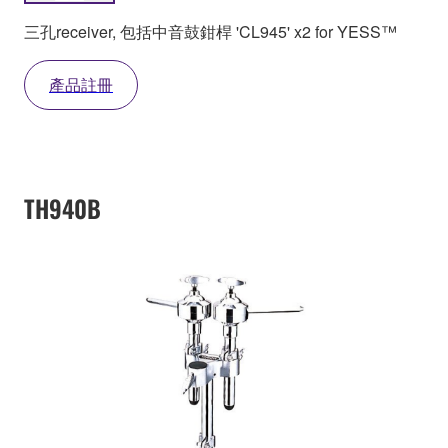
三孔receiver, 包括中音鼓鉗桿 'CL945' x2 for YESS™
產品註冊
TH940B