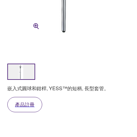
嵌入式圓球和鉗桿, YESS™的短柄, 長型套管。
產品註冊