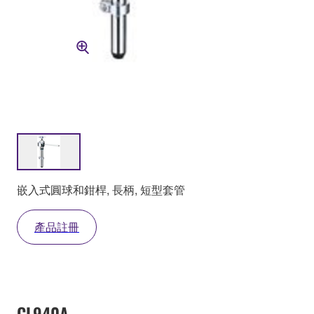
嵌入式圓球和鉗桿, 長柄, 短型套管
產品註冊
CL940A