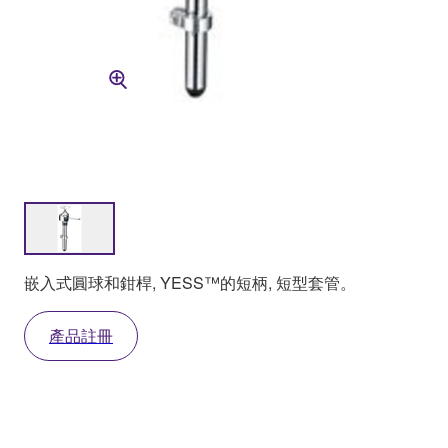
嵌入式圓球和鉗桿, YESS™的短柄, 短型套管。
產品註冊