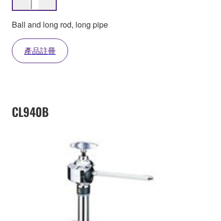
Ball and long rod, long pipe
產品註冊
CL940B