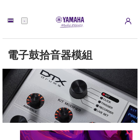
選
單
電子鼓拾音器模組