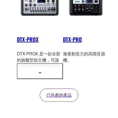
DTX-PROX
DTX-PRO
DTX-PROX 是一款全新
激發創造力的高階音源
的旗艦型鼓主
機，可讓
機。
任何鼓手直覺的調整出
優質的音色。
顯
示
更
多
資
已停產的產品
訊