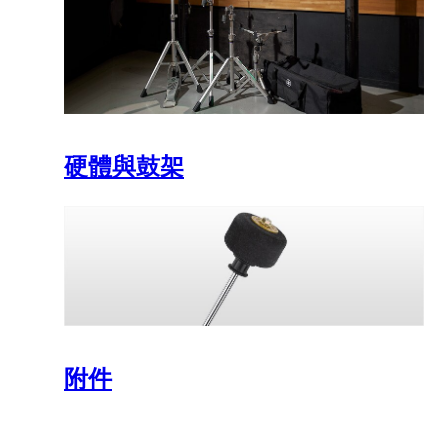
硬體與鼓架
附件