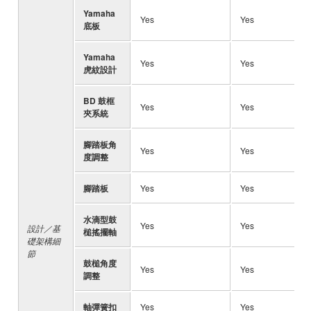
Yamaha
Yes
Yes
底板
Yamaha
Yes
Yes
虎紋設計
BD 鼓框
Yes
Yes
夾系統
腳踏板角
Yes
Yes
度調整
腳踏板
Yes
Yes
水滴型鼓
Yes
Yes
設計／基
槌搖擺軸
礎架構細
節
鼓槌角度
Yes
Yes
調整
軸彈簧扣
Yes
Yes