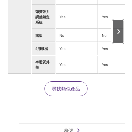
彈簧張力
調整鎖定
Yes
Yes
系統
踏板
No
No
2用鼓槌
Yes
Yes
半硬質外
Yes
Yes
殼
尋找類似產品
概述