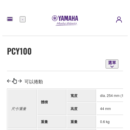
選
單
PCY100
選單
可以捲動
寬度
dia. 254 mm (10")
體積
尺寸/重量
高度
44 mm
重量
重量
0.6 kg