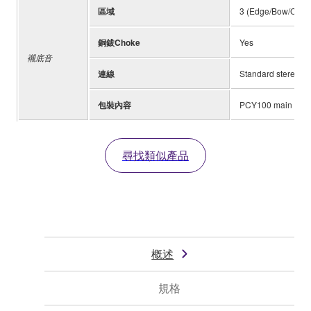
區域
3 (Edge/Bow/Cup)
銅鈸Choke
Yes
襯底音
連線
Standard stereo ph
包裝內容
PCY100 main unit x
尋找類似產品
概述
規格