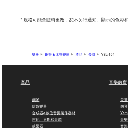
* 規格可能會隨時更改，恕不另行通知。顯示的色彩
樂器
銅管 & 木管樂器
產品
長號
YSL-154
產品
音樂教育
鋼琴
兒童
鍵盤樂器
鋼琴
合成器&數位音樂製作器材
Yam
吉他、貝斯和音箱
音樂
鼓樂器
音樂