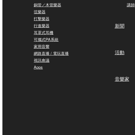
銅管／木管樂器
講師
弦樂器
打擊樂器
新聞
行進樂器
耳罩式耳機
可攜式PA系統
家用音響
活動
網路直播 / 電玩直播
視訊會議
Apps
音樂家