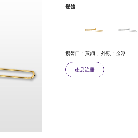
變體
揚聲口：黃銅， 外觀：金漆
產品註冊