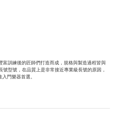
經過豐富訓練後的匠師們打造而成，規格與製造過程皆與
級長號型號，在品質上是非常接近專業級長號的原因，
佳入門樂器首選。