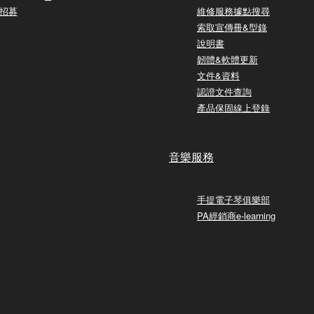
招募
維修服務據點搜尋
索取宣傳冊&型錄
說明書
韌體&軟體更新
文件&資料
認證文件查詢
產品保固線上登錄
音樂服務
手提電子琴俱樂部
PA經銷商e-learning