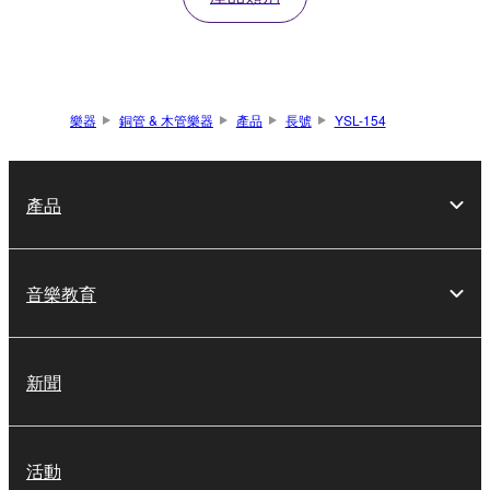
樂器
銅管 & 木管樂器
產品
長號
YSL-154
產品
音樂教育
新聞
活動