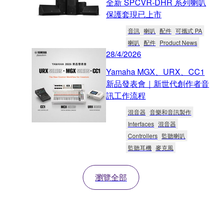
全新 SPCVR-DHR 系列喇叭
保護套現已上市
音訊
喇叭
配件
可攜式 PA
喇叭
配件
Product News
28/4/2026
Yamaha MGX、URX、CC1
新品發表會｜新世代創作者音
訊工作流程
混音器
音樂和音訊製作
Interfaces
混音器
Controllers
監聽喇叭
監聽耳機
麥克風
瀏覽全部