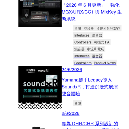
「2026 年 6 月更新」，強化
MGX/URX/CC1 與 MixKey 生
態系統
音訊
混音器
音樂和音訊製作
Interfaces
混音器
Controllers
可攜式 PA
混音器
串流和電玩
Interfaces
混音器
Controllers
Product News
24/6/2026
Yamaha攜手Legacy導入
SoundxR，打造沉浸式展演
聲音體驗
音訊
2/6/2026
專為 DHR/CHR 系列設計的