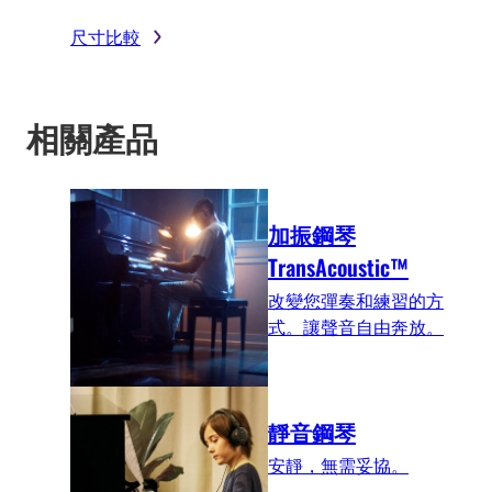
尺寸比較
相關產品
加振鋼琴
TransAcoustic™
改變您彈奏和練習的方
式。讓聲音自由奔放。
靜音鋼琴
安靜，無需妥協。