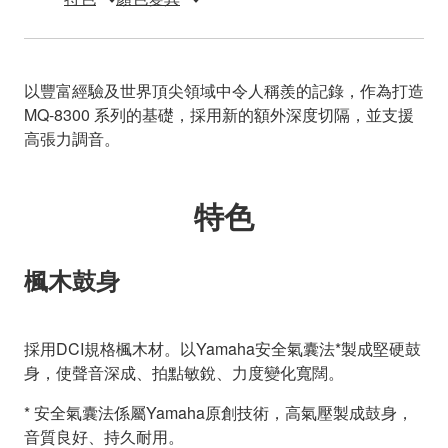
以豐富經驗及世界頂尖領域中令人稱羨的記錄，作為打造
MQ-8300 系列的基礎，採用新的額外深度切隔，並支援
高張力調音。
特色
楓木鼓身
採用DCI規格楓木材。以Yamaha安全氣囊法*製成堅硬鼓
身，使聲音深成、拍點敏銳、力度變化寬闊。
* 安全氣囊法係屬Yamaha原創技術，高氣壓製成鼓身，
音質良好、持久耐用。