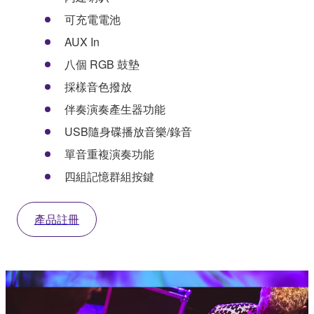
可充電電池
AUX In
八個 RGB 鼓墊
採樣音色撥放
伴奏演奏產生器功能
USB隨身碟播放音樂/錄音
單音重複演奏功能
四組記憶群組按鍵
產品註冊