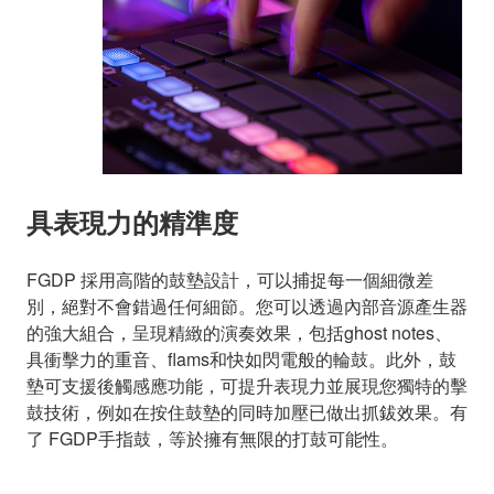
具表現力的精準度
FGDP 採用高階的鼓墊設計，可以捕捉每一個細微差
別，絕對不會錯過任何細節。您可以透過內部音源產生器
的強大組合，呈現精緻的演奏效果，包括ghost notes、
具衝擊力的重音、flams和快如閃電般的輪鼓。此外，鼓
墊可支援後觸感應功能，可提升表現力並展現您獨特的擊
鼓技術，例如在按住鼓墊的同時加壓已做出抓鈸效果。有
了 FGDP手指鼓，等於擁有無限的打鼓可能性。