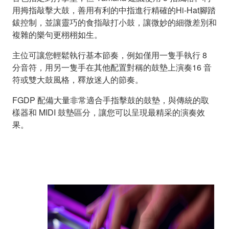
用拇指敲擊大鼓，善用有利的中指進行精確的Hi-Hat腳踏
鈸控制，並讓靈巧的食指敲打小鼓，讓微妙的細微差別和
複雜的樂句更栩栩如生。
主位可讓您輕鬆執行基本節奏，例如僅用一隻手執行 8
分音符，用另一隻手在其他配置對稱的鼓墊上演奏16 音
符或雙大鼓風格，釋放迷人的節奏。
FGDP 配備大量非常適合手指擊鼓的鼓墊，與傳統的取
樣器和 MIDI 鼓墊區分，讓您可以呈現最精采的演奏效
果。